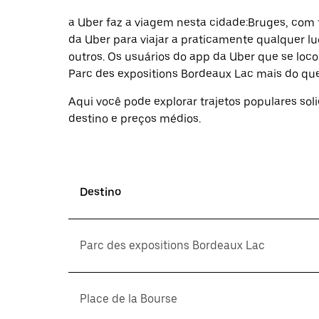
selecionar
uma
a Uber faz a viagem nesta cidade:Bruges, com
data.
da Uber para viajar a praticamente qualquer l
Pressione
outros. ⁠Os usuários do app da Uber que se lo
a
tecla
Parc des expositions Bordeaux Lac mais do que
“ESC”
para
Aqui você pode explorar trajetos populares sol
fechar
destino e preços médios.
o
calendário.
Destino
Parc des expositions Bordeaux Lac
Place de la Bourse