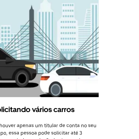
licitando vários carros
Uber Shu
houver apenas um titular de conta no seu
A opção Shut
po, essa pessoa pode solicitar até 3
selecionadas