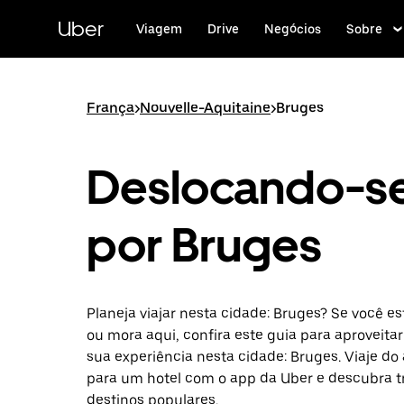
Pular
para
Uber
Viagem
Drive
Negócios
Sobre
o
conteúdo
principal
França
>
Nouvelle-Aquitaine
>
Bruges
Deslocando-s
por Bruges
Planeja viajar nesta cidade: Bruges? Se você es
ou mora aqui, confira este guia para aproveit
sua experiência nesta cidade: Bruges. Viaje do
para um hotel com o app da Uber e descubra tr
destinos populares.