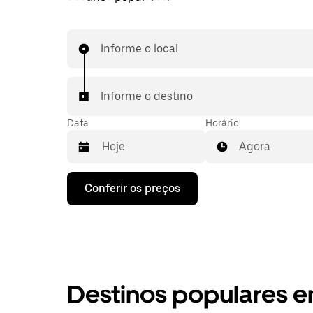
Informe o local
Informe o destino
Data
Horário
Agora
Pressione
Conferir os preços
a
seta
para
baixo
para
interagir
com
o
Destinos populares 
calendário
e