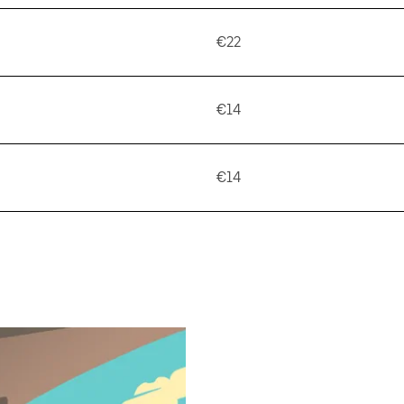
€22
€14
€14