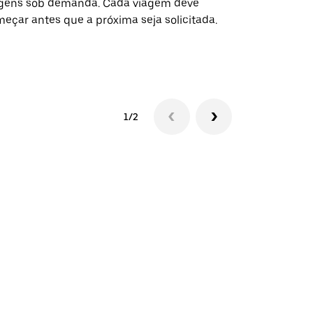
gens sob demanda. Cada viagem deve
eventos espe
eçar antes que a próxima seja solicitada.
Verifique a 
1/2