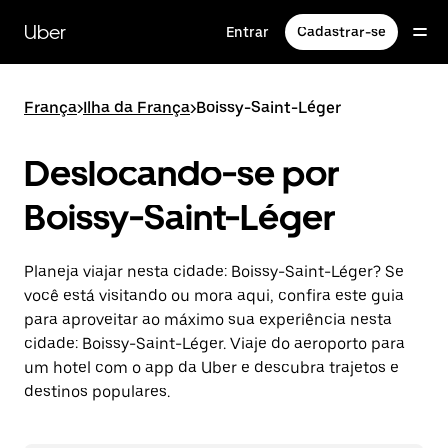
Pular
para
Uber
Entrar
Cadastrar-se
o
conteúdo
principal
França
>
Ilha da França
>
Boissy-Saint-Léger
Deslocando-se por
Boissy-Saint-Léger
Planeja viajar nesta cidade: Boissy-Saint-Léger? Se
você está visitando ou mora aqui, confira este guia
para aproveitar ao máximo sua experiência nesta
cidade: Boissy-Saint-Léger. Viaje do aeroporto para
um hotel com o app da Uber e descubra trajetos e
destinos populares.