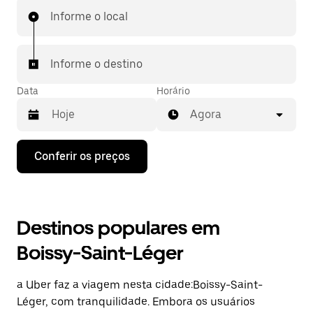
Informe o local
Informe o destino
Data
Horário
Agora
Pressione
Conferir os preços
a
seta
para
baixo
para
Destinos populares em
interagir
com
Boissy-Saint-Léger
o
calendário
e
a Uber faz a viagem nesta cidade:Boissy-Saint-
selecionar
uma
Léger, com tranquilidade. Embora os usuários
data.