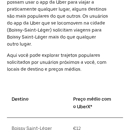
possam usar o app da Uber para viajar a
Pressione
praticamente qualquer lugar, alguns destinos
a
tecla
são mais populares do que outros. ⁠Os usuários
“ESC”
do app da Uber que se locomovem na cidade
para
(Boissy-Saint-Léger) solicitam viagens para
fechar
o
Boissy Saint-Léger mais do que qualquer
calendário.
outro lugar.
Aqui você pode explorar trajetos populares
solicitados por usuários próximos a você, com
locais de destino e preços médios.
Destino
Preço médio com
o UberX*
Boissy Saint-Léger
€12