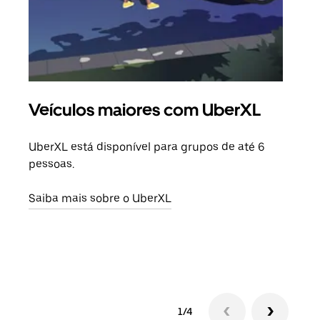
Veículos maiores com UberXL
Vi
UberXL está disponível para grupos de até 6
Ao c
pessoas.
sua 
adic
Saiba mais sobre o UberXL
dese
Saib
1/4