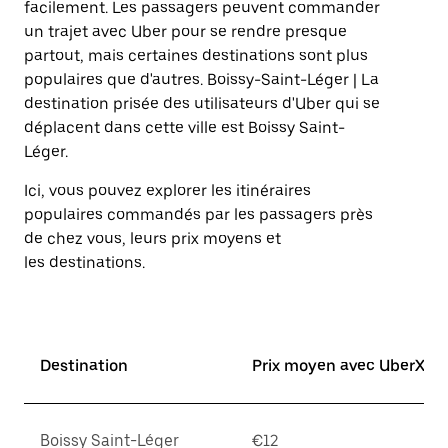
sélectionner
facilement. Les passagers peuvent commander
une
un trajet avec Uber pour se rendre presque
date.
partout, mais certaines destinations sont plus
Appuyez
sur
populaires que d'autres. Boissy-Saint-Léger | La
la
destination prisée des utilisateurs d'Uber qui se
touche
déplacent dans cette ville est Boissy Saint-
Échap
pour
Léger.
fermer
le
Ici, vous pouvez explorer les itinéraires
calendrier.
populaires commandés par les passagers près
de chez vous, leurs prix moyens et
les destinations.
Destination
Prix moyen avec UberX*
Boissy Saint-Léger
€12