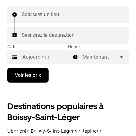
Saisissez un lieu
Saisissez la destination
Date
Heure
Maintenant
Appuyez
Voir les prix
sur
la
flèche
vers
le
Destinations populaires à
bas
pour
Boissy-Saint-Léger
ouvrir
le
calendrier
Uber crée Boissy-Saint-Léger se déplacer
et