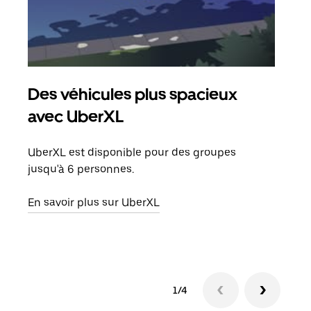
Des véhicules plus spacieux
Tra
avec UberXL
Lors
de v
UberXL est disponible pour des groupes
peut
jusqu'à 6 personnes.
ou s
En savoir plus sur UberXL
En sa
1/4