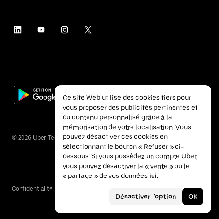
Ce site Web utilise des cookies tiers pour
vous proposer des publicités pertinentes et
du contenu personnalisé grâce à la
mémorisation de votre localisation. Vous
pouvez désactiver ces cookies en
©
2026
Uber Technologies Inc.
sélectionnant le bouton « Refuser » ci-
dessous. Si vous possédez un compte Uber,
vous pouvez désactiver la « vente » ou le
« partage » de vos données
ici
.
Confidentialité
Accessibilité
Conditions
Désactiver l'option
OK