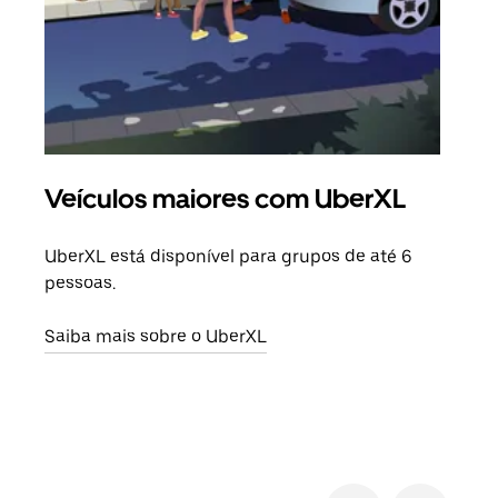
Veículos maiores com UberXL
Vi
UberXL está disponível para grupos de até 6
Ao c
pessoas.
sua 
adic
Saiba mais sobre o UberXL
dese
Saib