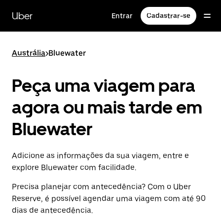
Pular
para
Uber
Entrar
Cadastrar-se
o
conteúdo
principal
Austrália
>
Bluewater
Peça uma viagem para
agora ou mais tarde em
Bluewater
Adicione as informações da sua viagem, entre e
explore Bluewater com facilidade.
Precisa planejar com antecedência? Com o Uber
Reserve, é possível agendar uma viagem com até 90
dias de antecedência.