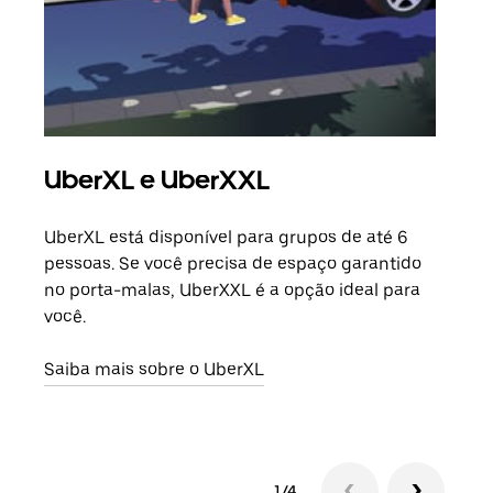
UberXL e UberXXL
Vi
UberXL está disponível para grupos de até 6
Ao c
pessoas. Se você precisa de espaço garantido
sua 
no porta-malas, UberXXL é a opção ideal para
adic
você.
dese
Saiba mais sobre o UberXL
Saib
1/4