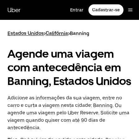
Pular
para
Uber
Entrar
Cadastrar-se
o
conteúdo
principal
Estados Unidos
>
Califórnia
>
Banning
Agende uma viagem
com antecedência em
Banning, Estados Unidos
Adicione as informações da sua viagem, entre no
carro e curta a viagem nesta cidade: Banning. Ou
agende uma viagem pelo Uber Reserve. Solicite uma
viagem quando quiser com até 90 dias de
antecedência.