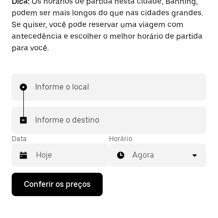
Dica:
Os horários de partida nesta cidade, Banning,
podem ser mais longos do que nas cidades grandes.
Se quiser, você pode reservar uma viagem com
antecedência e escolher o melhor horário de partida
para você.
Informe o local
Informe o destino
Data
Horário
Agora
Pressione
Conferir os preços
a
seta
para
baixo