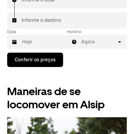
Informe o destino
Data
Horário
Agora
Pressione
Conferir os preços
a
seta
para
baixo
para
Maneiras de se
interagir
com
o
locomover em Alsip
calendário
e
selecionar
uma
data.
Pressione