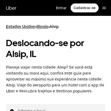
Pular
para
Uber
Entrar
Cadastrar-se
o
conteúdo
principal
Estados Unidos
>
Illinois
>
Alsip
Deslocando-se por
Alsip, IL
Planeja viajar nesta cidade: Alsip? Se você está
visitando ou mora aqui, confira este guia para
aproveitar ao máximo sua experiência nesta cidade:
Alsip. Viaje do aeroporto para um hotel com o app da
Uber e descubra trajetos e destinos populares.
Informe o local