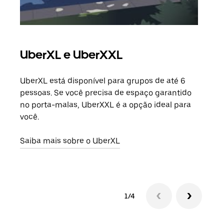
UberXL e UberXXL
Vi
UberXL está disponível para grupos de até 6
Ao c
pessoas. Se você precisa de espaço garantido
sua 
no porta-malas, UberXXL é a opção ideal para
adic
você.
dese
Saiba mais sobre o UberXL
Saib
1/4