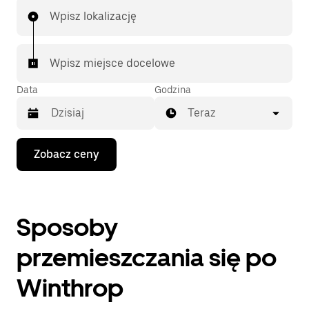
Wpisz lokalizację
Wpisz miejsce docelowe
Data
Godzina
Teraz
Naciśnij
Zobacz ceny
klawisz
strzałki
w dół,
aby
przejść
Sposoby
do
kalendarza
i wybrać
przemieszczania się po
datę.
Naciśnij
Winthrop
klawisz
„Escape”,
aby