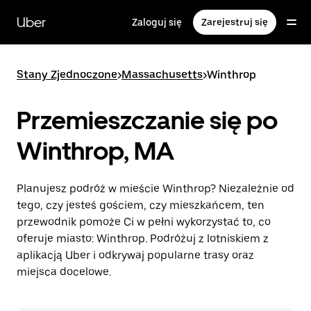
Przejdź
do
Uber
Zaloguj się
Zarejestruj się
głównej
zawartości
Stany Zjednoczone
>
Massachusetts
>
Winthrop
Przemieszczanie się po
Winthrop, MA
Planujesz podróż w mieście Winthrop? Niezależnie od
tego, czy jesteś gościem, czy mieszkańcem, ten
przewodnik pomoże Ci w pełni wykorzystać to, co
oferuje miasto: Winthrop. Podróżuj z lotniskiem z
aplikacją Uber i odkrywaj popularne trasy oraz
miejsca docelowe.