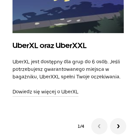
UberXL oraz UberXXL
Pr
UberXL jest dostępny dla grup do 6 osób. Jeśli
Gdy 
potrzebujesz gwarantowanego miejsca w
prze
bagażniku, UberXXL spełni Twoje oczekiwania.
doda
Dowiedz się więcej o UberXL
Dowi
1/4