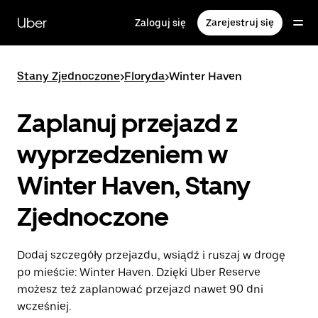
Przejdź
do
Uber
Zaloguj się
Zarejestruj się
głównej
zawartości
Stany Zjednoczone
>
Floryda
>
Winter Haven
Zaplanuj przejazd z
wyprzedzeniem w
Winter Haven, Stany
Zjednoczone
Dodaj szczegóły przejazdu, wsiądź i ruszaj w drogę
po mieście: Winter Haven. Dzięki Uber Reserve
możesz też zaplanować przejazd nawet 90 dni
wcześniej.