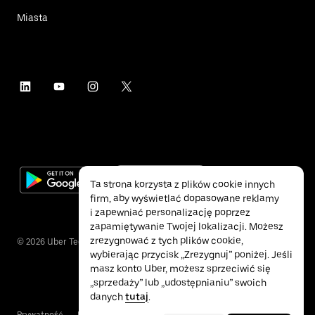
Miasta
Ta strona korzysta z plików cookie innych
firm, aby wyświetlać dopasowane reklamy
i zapewniać personalizację poprzez
zapamiętywanie Twojej lokalizacji. Możesz
zrezygnować z tych plików cookie,
©
2026
Uber Technologies Inc.
wybierając przycisk „Zrezygnuj” poniżej. Jeśli
masz konto Uber, możesz sprzeciwić się
„sprzedaży” lub „udostępnianiu” swoich
danych
tutaj
.
Prywatność
Ułatwienia dostępu
Warunki