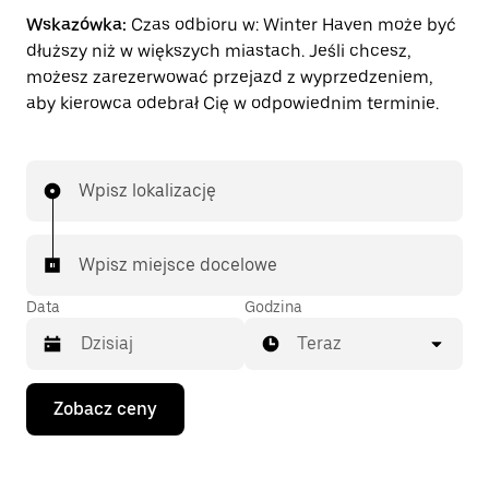
Wskazówka:
Czas odbioru w: Winter Haven może być
dłuższy niż w większych miastach. Jeśli chcesz,
możesz zarezerwować przejazd z wyprzedzeniem,
aby kierowca odebrał Cię w odpowiednim terminie.
Wpisz lokalizację
Wpisz miejsce docelowe
Data
Godzina
Teraz
Naciśnij
Zobacz ceny
klawisz
strzałki
w dół,
aby