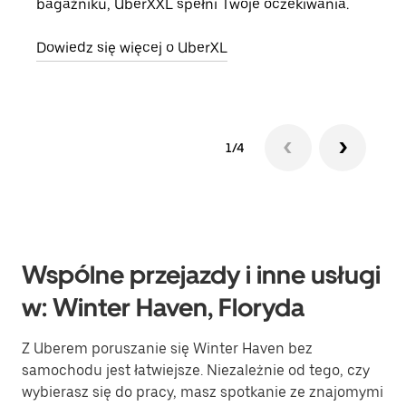
bagażniku, UberXXL spełni Twoje oczekiwania.
doda
Dowiedz się więcej o UberXL
Dowi
1/4
Wspólne przejazdy i inne usługi
w: Winter Haven, Floryda
Z Uberem poruszanie się Winter Haven bez
samochodu jest łatwiejsze. Niezależnie od tego, czy
wybierasz się do pracy, masz spotkanie ze znajomymi