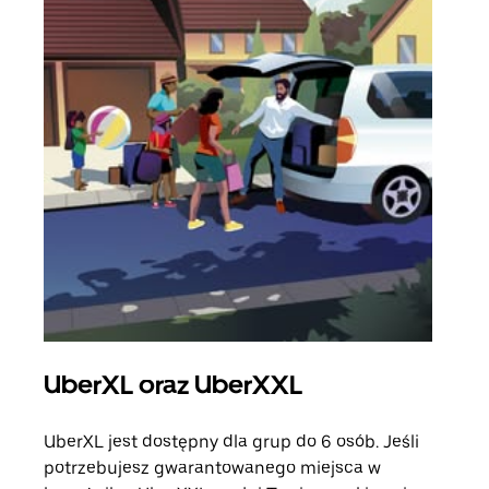
UberXL oraz UberXXL
Pr
UberXL jest dostępny dla grup do 6 osób. Jeśli
Gdy 
potrzebujesz gwarantowanego miejsca w
prze