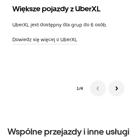
Większe pojazdy z UberXL
Pr
UberXL jest dostępny dla grup do 6 osób.
Gdy 
prze
Dowiedz się więcej o UberXL
doda
Dowi
1/4
Wspólne przejazdy i inne usługi