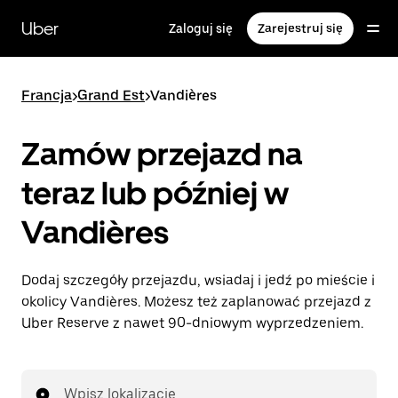
Przejdź
do
Uber
Zaloguj się
Zarejestruj się
głównej
zawartości
Francja
>
Grand Est
>
Vandières
Zamów przejazd na
teraz lub później w
Vandières
Dodaj szczegóły przejazdu, wsiadaj i jedź po mieście i
okolicy Vandières. Możesz też zaplanować przejazd z
Uber Reserve z nawet 90-dniowym wyprzedzeniem.
Wpisz lokalizację