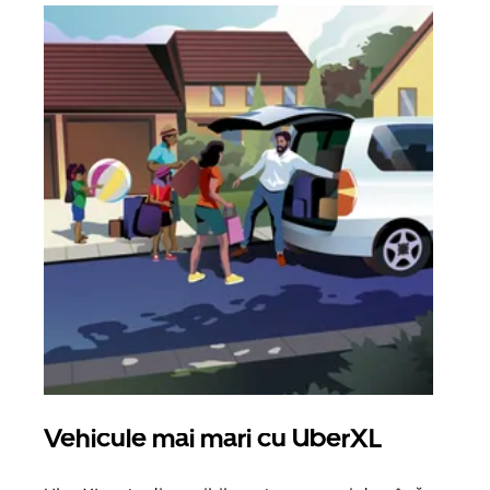
Vehicule mai mari cu UberXL
Căl