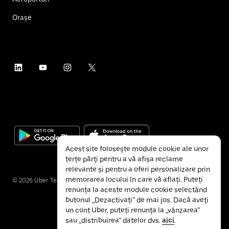
Orașe
Acest site folosește module cookie ale unor
terțe părți pentru a vă afișa reclame
relevante și pentru a oferi personalizare prin
memorarea locului în care vă aflați. Puteți
©
2026
Uber Technologies Inc.
renunța la aceste module cookie selectând
butonul „Dezactivați” de mai jos. Dacă aveți
un cont Uber, puteți renunța la „vânzarea”
sau „distribuirea” datelor dvs.
aici
.