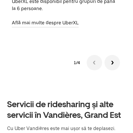
UberXL este disponibil pentru grupuri de până
Când 
la 6 persoane.
de g
prop
Află mai multe despre UberXL
Află
1/4
Servicii de ridesharing și alte
servicii în Vandières, Grand Est
Cu Uber Vandières este mai ușor să te deplasezi.