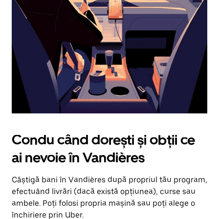
în
jos.
Închide
calendarul
apăsând
pe
butonul
Escape.
Condu când dorești și obții ce
ai nevoie în Vandières
Câștigă bani în Vandières după propriul tău program,
efectuând livrări (dacă există opțiunea), curse sau
ambele. Poți folosi propria mașină sau poți alege o
închiriere prin Uber.