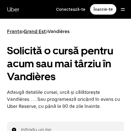
Accesează
direct
Uber
Conectează-te
Înscrie-te
conținutul
principal
Franța
>
Grand Est
>
Vandières
Solicită o cursă pentru
acum sau mai târziu în
Vandières
Adaugă detaliile cursei, urcă și călătorește
Vandières. . . . Sau programează oricând în avans cu
Uber Reserve, cu până la 90 de zile înainte.
Introdu un loc