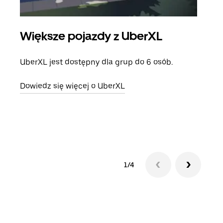
Większe pojazdy z UberXL
Pr
UberXL jest dostępny dla grup do 6 osób.
Gdy 
prze
Dowiedz się więcej o UberXL
doda
Dowi
1/4