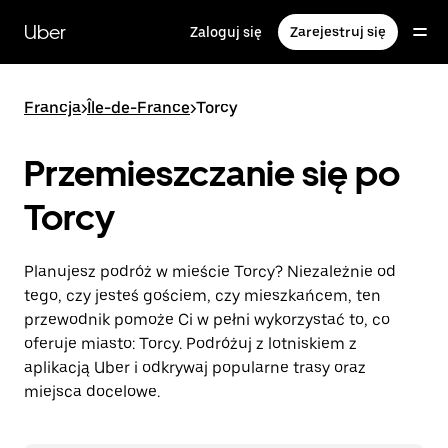
Przejdź
do
Uber
Zaloguj się
Zarejestruj się
głównej
zawartości
Francja
>
Île-de-France
>
Torcy
Przemieszczanie się po
Torcy
Planujesz podróż w mieście Torcy? Niezależnie od
tego, czy jesteś gościem, czy mieszkańcem, ten
przewodnik pomoże Ci w pełni wykorzystać to, co
oferuje miasto: Torcy. Podróżuj z lotniskiem z
aplikacją Uber i odkrywaj popularne trasy oraz
miejsca docelowe.