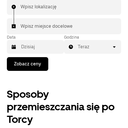
Wpisz lokalizację
Wpisz miejsce docelowe
Data
Godzina
Teraz
Naciśnij
Zobacz ceny
klawisz
strzałki
w dół,
aby
przejść
Sposoby
do
kalendarza
i wybrać
przemieszczania się po
datę.
Naciśnij
Torcy
klawisz
„Escape”,
aby