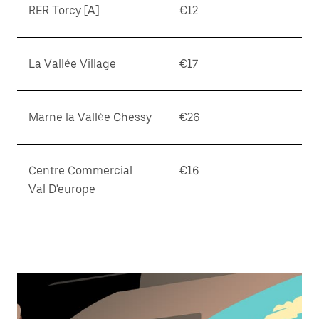
RER Torcy [A]
€12
La Vallée Village
€17
Marne la Vallée Chessy
€26
Centre Commercial
€16
Val D'europe