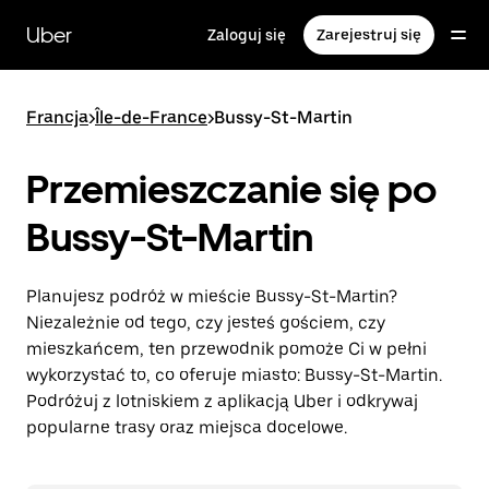
Przejdź
do
Uber
Zaloguj się
Zarejestruj się
głównej
zawartości
Francja
>
Île-de-France
>
Bussy-St-Martin
Przemieszczanie się po
Bussy-St-Martin
Planujesz podróż w mieście Bussy-St-Martin?
Niezależnie od tego, czy jesteś gościem, czy
mieszkańcem, ten przewodnik pomoże Ci w pełni
wykorzystać to, co oferuje miasto: Bussy-St-Martin.
Podróżuj z lotniskiem z aplikacją Uber i odkrywaj
popularne trasy oraz miejsca docelowe.