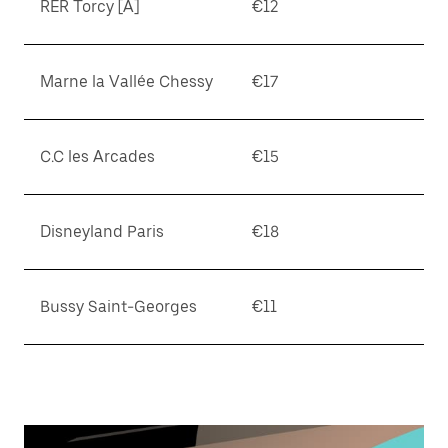
RER Torcy [A]
€12
Marne la Vallée Chessy
€17
C.C les Arcades
€15
Disneyland Paris
€18
Bussy Saint-Georges
€11