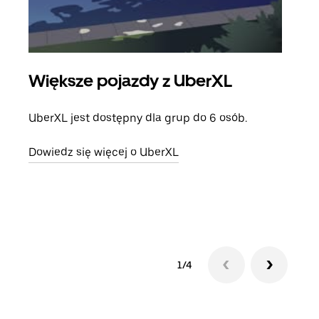
Większe pojazdy z UberXL
Pr
UberXL jest dostępny dla grup do 6 osób.
Gdy 
prze
Dowiedz się więcej o UberXL
doda
Dowi
1/4