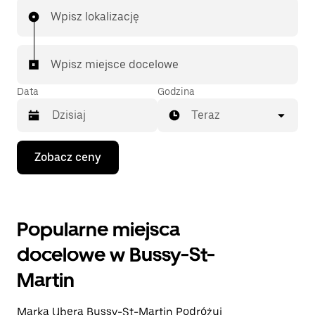
Wpisz lokalizację
Wpisz miejsce docelowe
Data
Godzina
Teraz
Naciśnij
Zobacz ceny
klawisz
strzałki
w dół,
aby
przejść
Popularne miejsca
do
kalendarza
docelowe w Bussy-St-
i wybrać
datę.
Martin
Naciśnij
klawisz
„Escape”,
Marka Ubera Bussy-St-Martin Podróżuj
aby