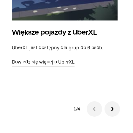
Większe pojazdy z UberXL
Pr
UberXL jest dostępny dla grup do 6 osób.
Gdy 
prze
Dowiedz się więcej o UberXL
doda
Dowi
1/4