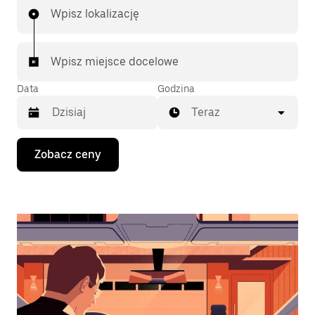
Wpisz lokalizację
Wpisz miejsce docelowe
Data
Godzina
Teraz
Naciśnij
Zobacz ceny
klawisz
strzałki
w dół,
aby
przejść
do
kalendarza
i wybrać
datę.
Naciśnij
klawisz
„Escape”,
aby