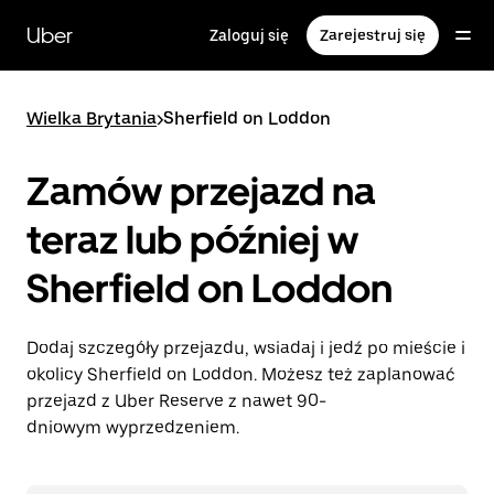
Przejdź
do
Uber
Zaloguj się
Zarejestruj się
głównej
zawartości
Wielka Brytania
>
Sherfield on Loddon
Zamów przejazd na
teraz lub później w
Sherfield on Loddon
Dodaj szczegóły przejazdu, wsiadaj i jedź po mieście i
okolicy Sherfield on Loddon. Możesz też zaplanować
przejazd z Uber Reserve z nawet 90-
dniowym wyprzedzeniem.