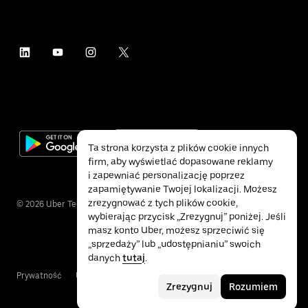
Ta strona korzysta z plików cookie innych
firm, aby wyświetlać dopasowane reklamy
i zapewniać personalizację poprzez
zapamiętywanie Twojej lokalizacji. Możesz
zrezygnować z tych plików cookie,
©
2026
Uber Technologies Inc.
wybierając przycisk „Zrezygnuj” poniżej. Jeśli
masz konto Uber, możesz sprzeciwić się
„sprzedaży” lub „udostępnianiu” swoich
danych
tutaj
.
Prywatność
Ułatwienia dostępu
Warunki
Zrezygnuj
Rozumiem