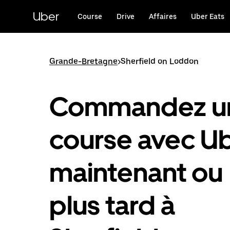
Passer
au
Uber
Course
Drive
Affaires
Uber Eats
contenu
principal
Grande-Bretagne
>
Sherfield on Loddon
Commandez u
course avec U
maintenant ou
plus tard à