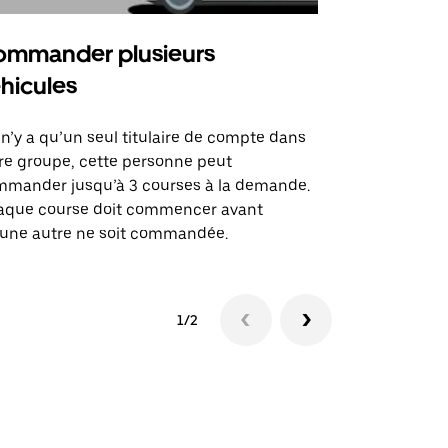
mmander plusieurs
Uber Shu
hicules
Notre option
des itinérai
l n’y a qu’un seul titulaire de compte dans
lieux d’évé
re groupe, cette personne peut
mander jusqu’à 3 courses à la demande.
Voir la dispo
aque course doit commencer avant
une autre ne soit commandée.
1/2