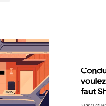
Condu
voulez,
faut S
Gagnez de l'ar