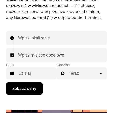
dłuższy niż w większych miastach. Jeśli chcesz,
możesz zarezerwować przejazd z wyprzedzeniem,
aby kierowca odebrał Cię w odpowiednim terminie.
Wpisz lokalizację
Wpisz miejsce docelowe
Data
Godzina
Teraz
Naciśnij
Zobacz ceny
klawisz
strzałki
w dół,
aby
przejść
do