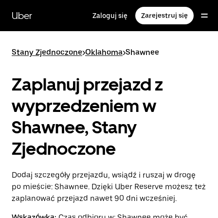
Przejdź
do
Uber
Zaloguj się
Zarejestruj się
głównej
zawartości
Stany Zjednoczone
>
Oklahoma
>
Shawnee
Zaplanuj przejazd z
wyprzedzeniem w
Shawnee, Stany
Zjednoczone
Dodaj szczegóły przejazdu, wsiądź i ruszaj w drogę
po mieście: Shawnee. Dzięki Uber Reserve możesz też
zaplanować przejazd nawet 90 dni wcześniej.
Wskazówka:
Czas odbioru w: Shawnee może być