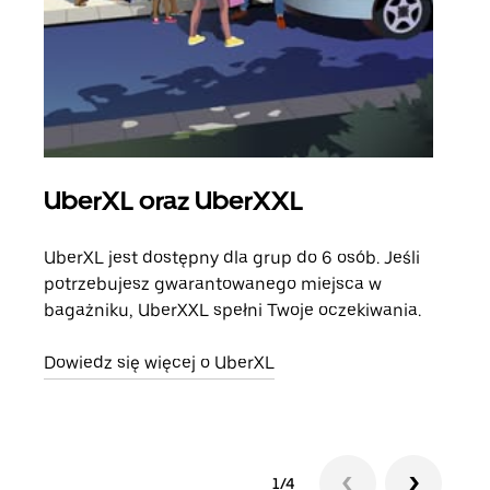
UberXL oraz UberXXL
Pr
UberXL jest dostępny dla grup do 6 osób. Jeśli
Gdy 
potrzebujesz gwarantowanego miejsca w
prze
bagażniku, UberXXL spełni Twoje oczekiwania.
doda
Dowiedz się więcej o UberXL
Dowi
1/4