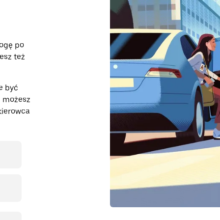
rogę po
esz też
e być
z, możesz
kierowca