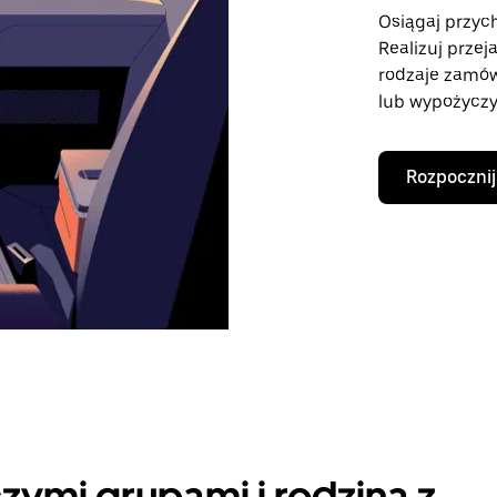
Osiągaj przych
Realizuj przej
rodzaje zamó
lub wypożyczy
Rozpocznij
zymi grupami i rodziną z