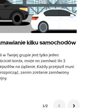
mawianie kilku samochodów
Uber Shu
li w Twojej grupie jest tylko jeden
Opcja Shutt
ściciel konta, może on zamówić do 3
trasach lot
ejazdów na żądanie. Każdy przejazd musi
miejscach w
 rozpocząć, zanim zostanie zamówiony
ejny.
Zobacz dost
1/2