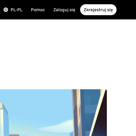
PL-PL
Pomoc
Zaloguj się
Zarejestruj się