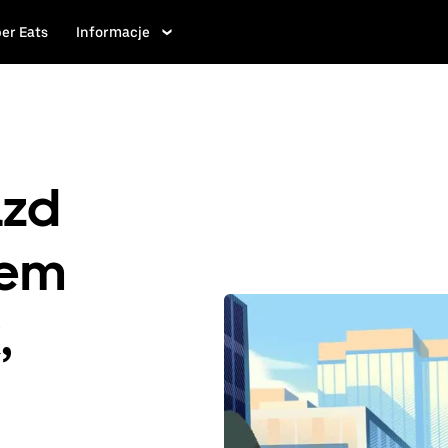
er Eats
Informacje
azd
iem
,