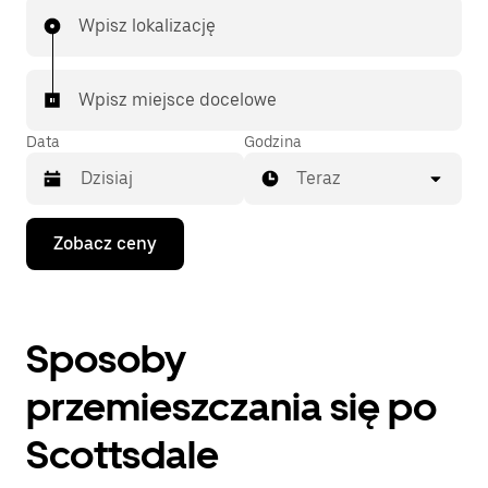
Wpisz lokalizację
Wpisz miejsce docelowe
Data
Godzina
Teraz
Naciśnij
Zobacz ceny
klawisz
strzałki
w dół,
aby
przejść
Sposoby
do
kalendarza
i wybrać
przemieszczania się po
datę.
Naciśnij
Scottsdale
klawisz
„Escape”,
aby