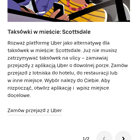
Taksówki w mieście: Scottsdale
H
Rozważ platformę Uber jako alternatywę dla
Wy
taksówek w mieście: Scottsdale. Już nie musisz
sp
zatrzymywać taksówek na ulicy – zamawiaj
si
przejazdy z aplikacją Uber o dowolnej porze. Zamów
d
przejazd z lotniska do hotelu, do restauracji lub
w inne miejsce. Wybór należy do Ciebie. Aby
Do
rozpocząć, otwórz aplikację i wpisz miejsce
docelowe.
Zamów przejazd z Uber
1/2