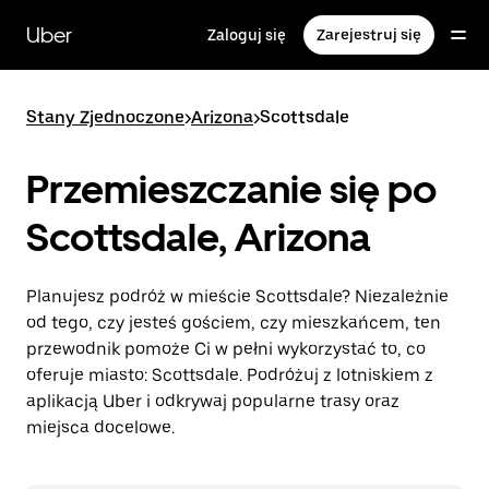
Przejdź
do
Uber
Zaloguj się
Zarejestruj się
głównej
zawartości
Stany Zjednoczone
>
Arizona
>
Scottsdale
Przemieszczanie się po
Scottsdale, Arizona
Planujesz podróż w mieście Scottsdale? Niezależnie
od tego, czy jesteś gościem, czy mieszkańcem, ten
przewodnik pomoże Ci w pełni wykorzystać to, co
oferuje miasto: Scottsdale. Podróżuj z lotniskiem z
aplikacją Uber i odkrywaj popularne trasy oraz
miejsca docelowe.