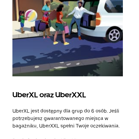
UberXL oraz UberXXL
Pr
UberXL jest dostępny dla grup do 6 osób. Jeśli
Gdy 
potrzebujesz gwarantowanego miejsca w
prze
bagażniku, UberXXL spełni Twoje oczekiwania.
doda