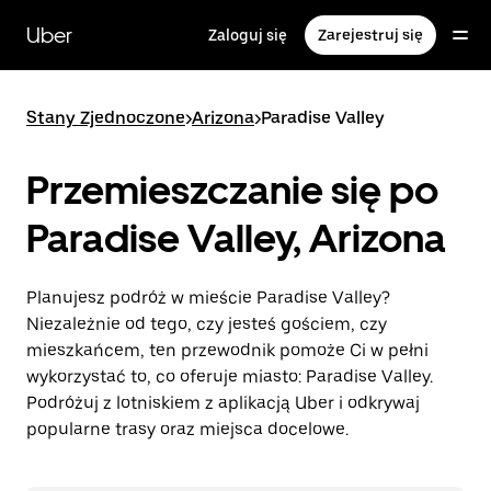
Przejdź
do
Uber
Zaloguj się
Zarejestruj się
głównej
zawartości
Stany Zjednoczone
>
Arizona
>
Paradise Valley
Przemieszczanie się po
Paradise Valley, Arizona
Planujesz podróż w mieście Paradise Valley?
Niezależnie od tego, czy jesteś gościem, czy
mieszkańcem, ten przewodnik pomoże Ci w pełni
wykorzystać to, co oferuje miasto: Paradise Valley.
Podróżuj z lotniskiem z aplikacją Uber i odkrywaj
popularne trasy oraz miejsca docelowe.