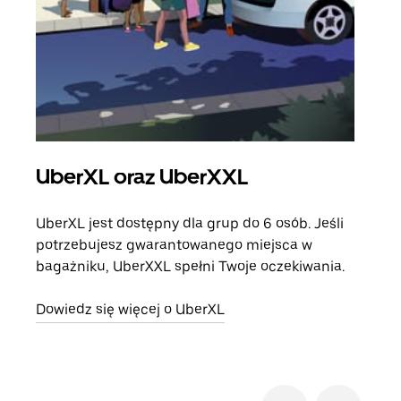
UberXL oraz UberXXL
Pr
UberXL jest dostępny dla grup do 6 osób. Jeśli
Gdy 
potrzebujesz gwarantowanego miejsca w
prze
bagażniku, UberXXL spełni Twoje oczekiwania.
doda
Dowiedz się więcej o UberXL
Dowi