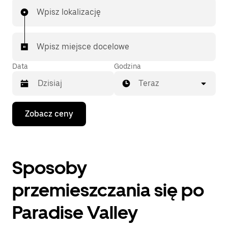
Wpisz lokalizację
Wpisz miejsce docelowe
Data
Godzina
Teraz
Naciśnij
Zobacz ceny
klawisz
strzałki
w dół,
aby
przejść
Sposoby
do
kalendarza
i wybrać
przemieszczania się po
datę.
Naciśnij
Paradise Valley
klawisz
„Escape”,
aby