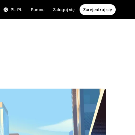
PL-PL
Pomoc
Zaloguj się
Zarejestruj się