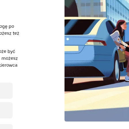
rogę po
ożesz też
oże być
z, możesz
kierowca