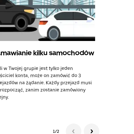
mawianie kilku samochodów
Uber Shu
li w Twojej grupie jest tylko jeden
Opcja Shutt
ściciel konta, może on zamówić do 3
trasach lot
ejazdów na żądanie. Każdy przejazd musi
miejscach w
 rozpocząć, zanim zostanie zamówiony
ejny.
Zobacz dost
1/2