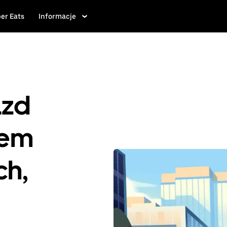
er Eats
Informacje
azd
iem
ch,