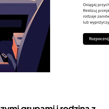
Osiągaj przych
Realizuj przej
rodzaje zamó
lub wypożyczy
Rozpocznij
zymi grupami i rodziną z