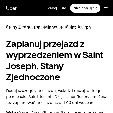
Przejdź
do
Uber
Zaloguj się
Zarejestruj się
głównej
zawartości
Stany Zjednoczone
>
Minnesota
>
Saint Joseph
Zaplanuj przejazd z
wyprzedzeniem w Saint
Joseph, Stany
Zjednoczone
Dodaj szczegóły przejazdu, wsiądź i ruszaj w drogę
po mieście: Saint Joseph. Dzięki Uber Reserve możesz
też zaplanować przejazd nawet 90 dni wcześniej.
Wskazówka:
Czas odbioru w: Saint Joseph może być