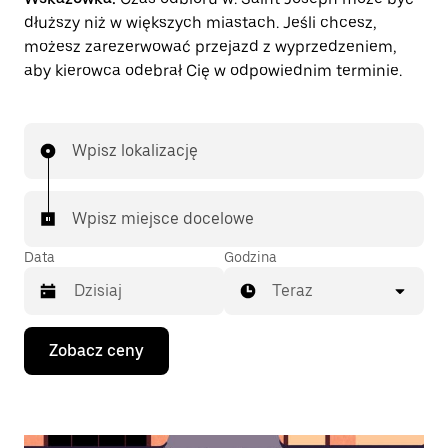
dłuższy niż w większych miastach. Jeśli chcesz,
możesz zarezerwować przejazd z wyprzedzeniem,
aby kierowca odebrał Cię w odpowiednim terminie.
Wpisz lokalizację
Wpisz miejsce docelowe
Data
Godzina
Teraz
Naciśnij
Zobacz ceny
klawisz
strzałki
w dół,
aby
przejść
do