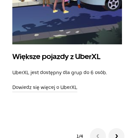
Większe pojazdy z UberXL
Pr
UberXL jest dostępny dla grup do 6 osób.
Gdy 
prze
Dowiedz się więcej o UberXL
doda
Dowi
1/4