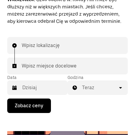
dłuższy niż w większych miastach. Jeśli chcesz,
możesz zarezerwować przejazd z wyprzedzeniem,
aby kierowca odebrał Cię w odpowiednim terminie.
Wpisz lokalizację
Wpisz miejsce docelowe
Data
Godzina
Teraz
Naciśnij
Zobacz ceny
klawisz
strzałki
w dół,
aby
przejść
do