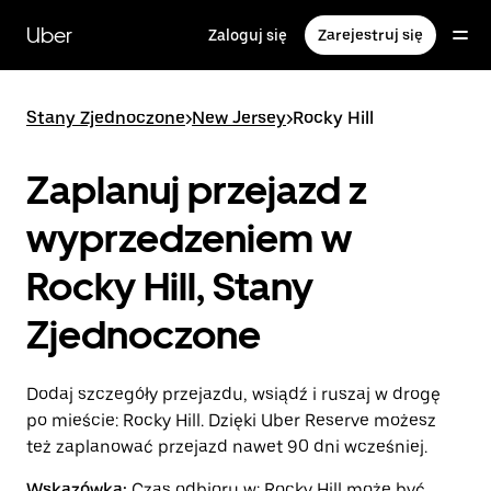
Przejdź
do
Uber
Zaloguj się
Zarejestruj się
głównej
zawartości
Stany Zjednoczone
>
New Jersey
>
Rocky Hill
Zaplanuj przejazd z
wyprzedzeniem w
Rocky Hill, Stany
Zjednoczone
Dodaj szczegóły przejazdu, wsiądź i ruszaj w drogę
po mieście: Rocky Hill. Dzięki Uber Reserve możesz
też zaplanować przejazd nawet 90 dni wcześniej.
Wskazówka:
Czas odbioru w: Rocky Hill może być