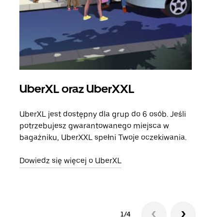
UberXL oraz UberXXL
Pr
UberXL jest dostępny dla grup do 6 osób. Jeśli
Gdy 
potrzebujesz gwarantowanego miejsca w
prze
bagażniku, UberXXL spełni Twoje oczekiwania.
doda
Dowiedz się więcej o UberXL
Dowi
1/4