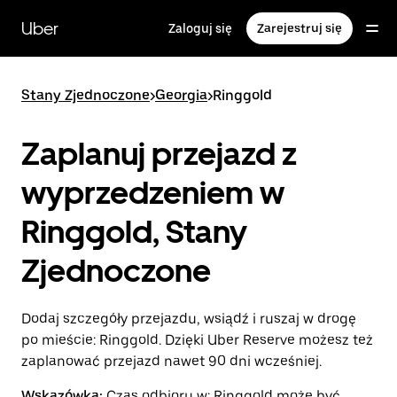
Przejdź
do
Uber
Zaloguj się
Zarejestruj się
głównej
zawartości
Stany Zjednoczone
>
Georgia
>
Ringgold
Zaplanuj przejazd z
wyprzedzeniem w
Ringgold, Stany
Zjednoczone
Dodaj szczegóły przejazdu, wsiądź i ruszaj w drogę
po mieście: Ringgold. Dzięki Uber Reserve możesz też
zaplanować przejazd nawet 90 dni wcześniej.
Wskazówka:
Czas odbioru w: Ringgold może być