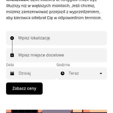
dłuższy niż w większych miastach. Jeśli chcesz,
możesz zarezerwować przejazd z wyprzedzeniem,
aby kierowca odebrał Cię w odpowiednim terminie.
Wpisz lokalizację
Wpisz miejsce docelowe
Data
Godzina
Teraz
Naciśnij
Zobacz ceny
klawisz
strzałki
w dół,
aby
przejść
do