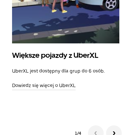
Większe pojazdy z UberXL
Pr
UberXL jest dostępny dla grup do 6 osób.
Gdy 
prze
Dowiedz się więcej o UberXL
doda
Dowi
1/4