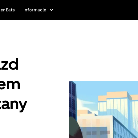
er Eats
Informacje
azd
iem
tany