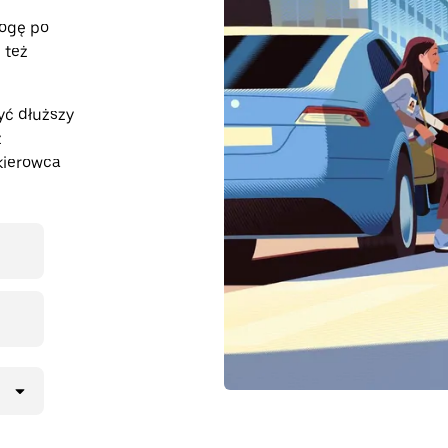
rogę po
 też
ć dłuższy
z
kierowca