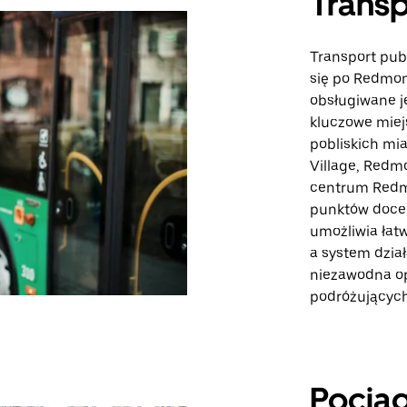
Transp
Transport pub
się po Redmon
obsługiwane je
kluczowe miej
pobliskich mia
Village, Redm
centrum Redmo
punktów docel
umożliwia łat
a system dział
niezawodna op
podróżującyc
Pocią