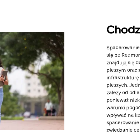
Chodz
Spacerowanie
się po Redmon
znajdują się d
pieszym oraz 
infrastrukturę
pieszych. Jed
zależy od odl
ponieważ niek
warunki pogod
wpływać na ko
spacerowanie t
zwiedzanie ce