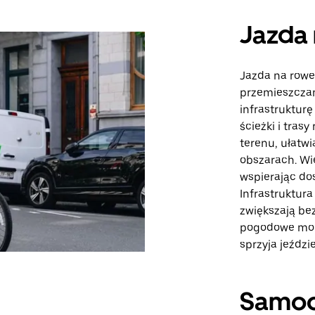
Jazda 
Jazda na rowe
przemieszczan
infrastruktur
ścieżki i tras
terenu, ułatw
obszarach. Wie
wspierając do
Infrastruktura
zwiększają be
pogodowe mogą
sprzyja jeździ
Samo