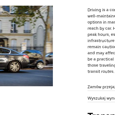
Driving is a 
well-maintain
options in man
reach by car. 
peak hours, es
infrastructure
remain cautio
and may affect 
be a practical
those travelin
transit routes.
Zamów przeja
Wyszukaj wyn