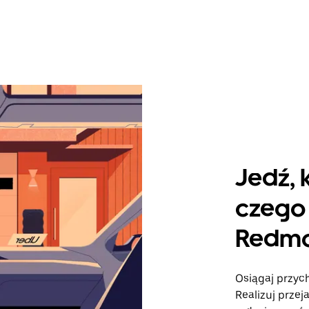
Jedź, 
czego 
Redm
Osiągaj przyc
Realizuj przej