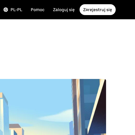
PL-PL
Pomoc
Zaloguj się
Zarejestruj się