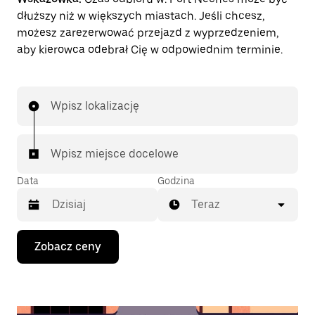
dłuższy niż w większych miastach. Jeśli chcesz,
możesz zarezerwować przejazd z wyprzedzeniem,
aby kierowca odebrał Cię w odpowiednim terminie.
Wpisz lokalizację
Wpisz miejsce docelowe
Data
Godzina
Teraz
Naciśnij
Zobacz ceny
klawisz
strzałki
w dół,
aby
przejść
do