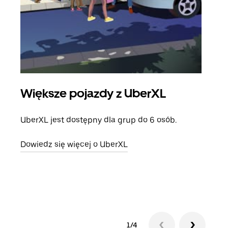
Większe pojazdy z UberXL
Pr
UberXL jest dostępny dla grup do 6 osób.
Gdy 
prze
Dowiedz się więcej o UberXL
doda
Dowi
1/4