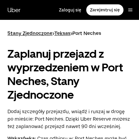
Przejdź
do
Uber
Zaloguj się
Zarejestruj się
głównej
zawartości
Stany Zjednoczone
>
Teksas
>
Port Neches
Zaplanuj przejazd z
wyprzedzeniem w Port
Neches, Stany
Zjednoczone
Dodaj szczegóły przejazdu, wsiądź i ruszaj w drogę
po mieście: Port Neches. Dzięki Uber Reserve możesz
też zaplanować przejazd nawet 90 dni wcześniej.
Wskazówka:
Czas odbioru w: Port Neches może być