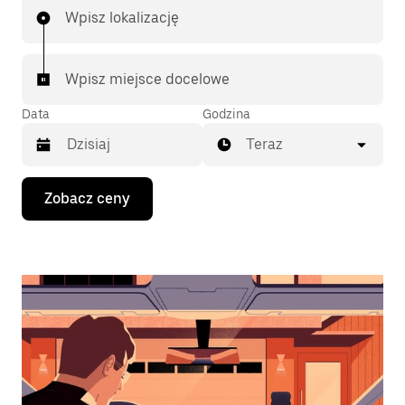
Wpisz lokalizację
Wpisz miejsce docelowe
Data
Godzina
Teraz
Naciśnij
Zobacz ceny
klawisz
strzałki
w dół,
aby
przejść
do
kalendarza
i wybrać
datę.
Naciśnij
klawisz
„Escape”,
aby