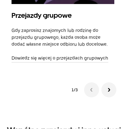
Przejazdy grupowe
Za
Gdy zaprosisz znajomych lub rodzinę do
Jeśl
przejazdu grupowego, każda osoba może
kont
dodać własne miejsce odbioru lub docelowe.
żąda
zani
Dowiedz się więcej o przejazdach grupowych
1/3