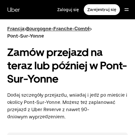
Przejdź
do
Uber
Zaloguj się
Zarejestruj się
głównej
zawartości
Francja
>
Bourgogne-Franche-Comté
>
Pont-Sur-Yonne
Zamów przejazd na
teraz lub później w Pont-
Sur-Yonne
Dodaj szczegóły przejazdu, wsiadaj i jedź po mieście i
okolicy Pont-Sur-Yonne. Możesz też zaplanować
przejazd z Uber Reserve z nawet 90-
dniowym wyprzedzeniem.