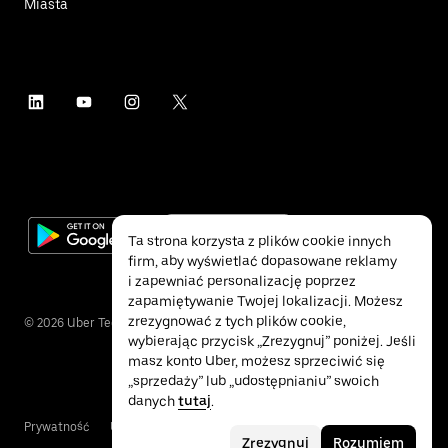
Miasta
Ta strona korzysta z plików cookie innych
firm, aby wyświetlać dopasowane reklamy
i zapewniać personalizację poprzez
zapamiętywanie Twojej lokalizacji. Możesz
zrezygnować z tych plików cookie,
©
2026
Uber Technologies Inc.
wybierając przycisk „Zrezygnuj” poniżej. Jeśli
masz konto Uber, możesz sprzeciwić się
„sprzedaży” lub „udostępnianiu” swoich
danych
tutaj
.
Prywatność
Ułatwienia dostępu
Warunki
Zrezygnuj
Rozumiem