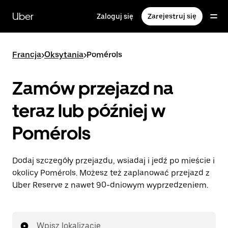
Przejdź
do
Uber
Zaloguj się
Zarejestruj się
głównej
zawartości
Francja
>
Oksytania
>
Pomérols
Zamów przejazd na
teraz lub później w
Pomérols
Dodaj szczegóły przejazdu, wsiadaj i jedź po mieście i
okolicy Pomérols. Możesz też zaplanować przejazd z
Uber Reserve z nawet 90-dniowym wyprzedzeniem.
Wpisz lokalizację