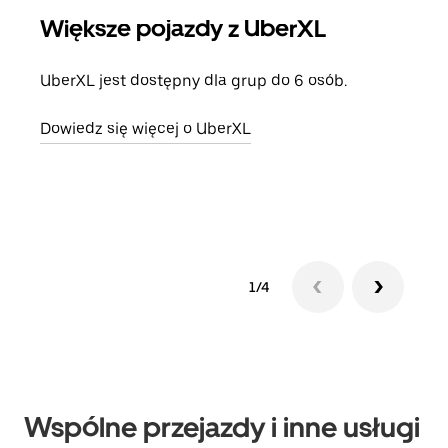
Większe pojazdy z UberXL
Pr
UberXL jest dostępny dla grup do 6 osób.
Gdy 
prze
Dowiedz się więcej o UberXL
doda
Dowi
1/4
Wspólne przejazdy i inne usługi