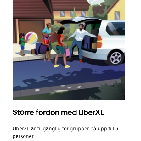
Större fordon med UberXL
Gr
UberXL är tillgänglig för grupper på upp till 6
När d
personer.
din 