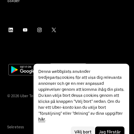
Städer
Denna webbplats använder
tredjepartscookies för att visa dig relevanta
annonser och ge en mer anpassad
upplevelser genom att komma ihåg din plats.
Du kan välja bort dessa cookies genom att
©
2026
Uber Technologies Inc.
klicka på knappen ”Välj bort” nedan. Om du
har ett Uber-konto kan du välja bort
”försäljning” eller ”delning” av dina uppgifter
här
.
Sekretess
Tillgänglighet
Villkor
Välj bort
Jag förstår