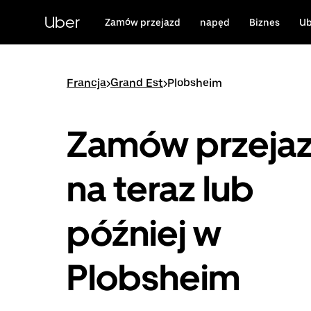
Przejdź
do
Uber
Zamów przejazd
napęd
Biznes
Ub
głównej
zawartości
Francja
>
Grand Est
>
Plobsheim
Zamów przeja
na teraz lub
później w
Plobsheim