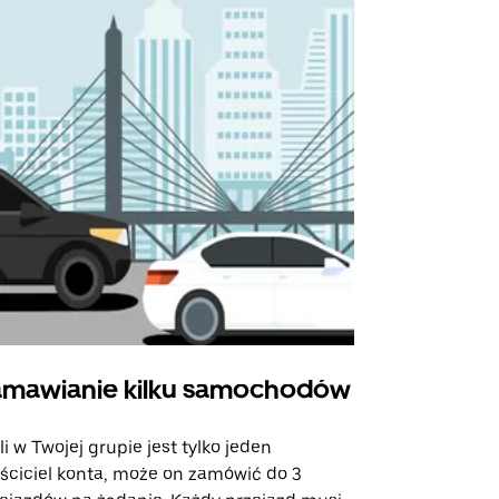
mawianie kilku samochodów
Uber Shu
li w Twojej grupie jest tylko jeden
Opcja Shutt
ściciel konta, może on zamówić do 3
trasach lot