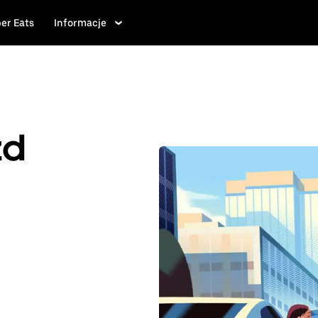
er Eats
Informacje
zd