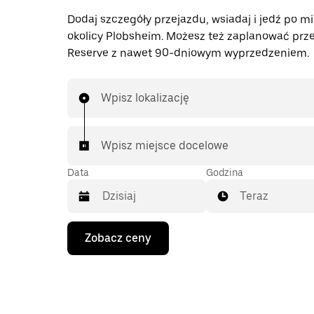
Dodaj szczegóły przejazdu, wsiadaj i jedź po mi
okolicy Plobsheim. Możesz też zaplanować prze
Reserve z nawet 90-dniowym wyprzedzeniem.
Wpisz lokalizację
Wpisz miejsce docelowe
Data
Godzina
Teraz
Naciśnij
Zobacz ceny
klawisz
strzałki
w dół,
aby
przejść
do