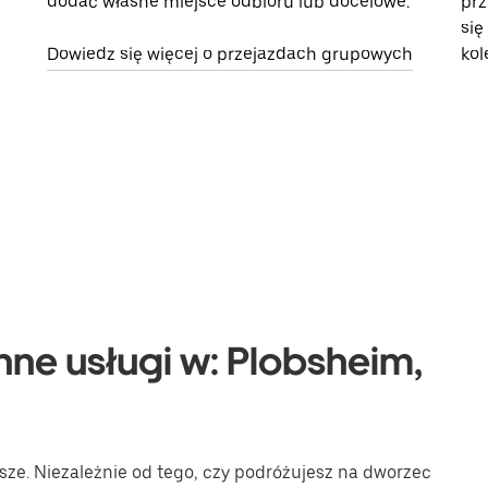
dodać własne miejsce odbioru lub docelowe.
prz
się
Dowiedz się więcej o przejazdach grupowych
kol
nne usługi w: Plobsheim,
sze. Niezależnie od tego, czy podróżujesz na dworzec