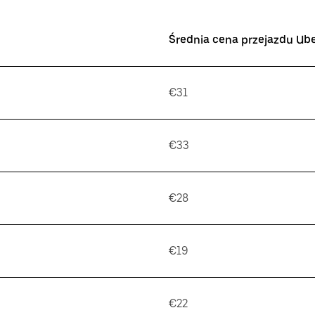
Średnia cena przejazdu Ub
€31
€33
€28
€19
€22