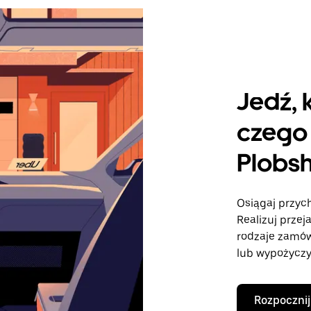
Jedź, 
czego 
Plobs
Osiągaj przych
Realizuj przej
rodzaje zamó
lub wypożyczy
Rozpocznij