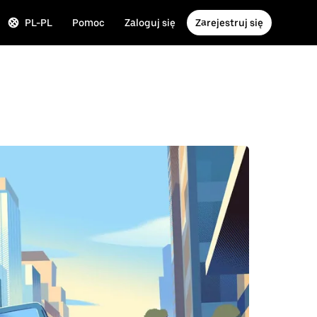
PL-PL
Pomoc
Zaloguj się
Zarejestruj się