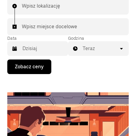
Wpisz lokalizację
Wpisz miejsce docelowe
Data
Godzina
Teraz
Naciśnij
Zobacz ceny
klawisz
strzałki
w dół,
aby
przejść
do
kalendarza
i wybrać
datę.
Naciśnij
klawisz
„Escape”,
aby