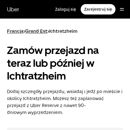
Przejdź
do
Uber
Zaloguj się
Zarejestruj się
głównej
zawartości
Francja
>
Grand Est
>
Ichtratzheim
Zamów przejazd na
teraz lub później w
Ichtratzheim
Dodaj szczegóły przejazdu, wsiadaj i jedź po mieście i
okolicy Ichtratzheim. Możesz też zaplanować
przejazd z Uber Reserve z nawet 90-
dniowym wyprzedzeniem.