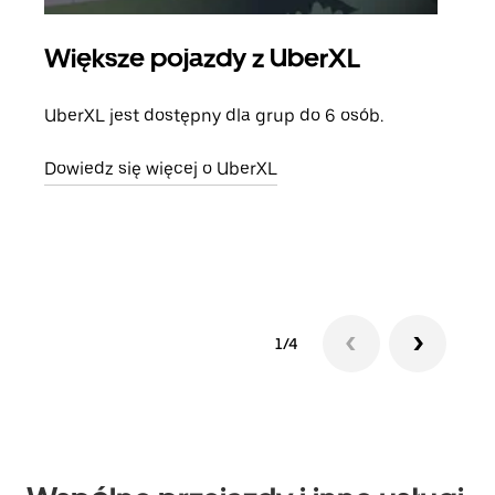
Większe pojazdy z UberXL
Pr
UberXL jest dostępny dla grup do 6 osób.
Gdy 
prze
Dowiedz się więcej o UberXL
doda
Dowi
1/4