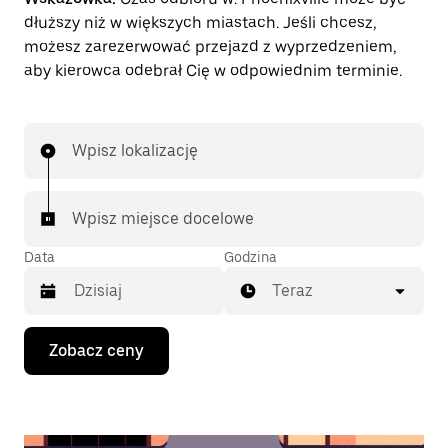
dłuższy niż w większych miastach. Jeśli chcesz,
możesz zarezerwować przejazd z wyprzedzeniem,
aby kierowca odebrał Cię w odpowiednim terminie.
Wpisz lokalizację
Wpisz miejsce docelowe
Data
Godzina
Teraz
Naciśnij
Zobacz ceny
klawisz
strzałki
w dół,
aby
przejść
do