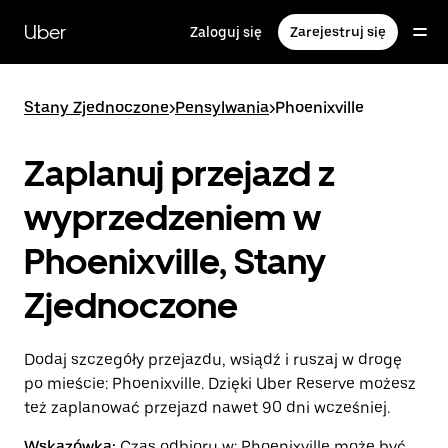
Przejdź
do
Uber
Zaloguj się
Zarejestruj się
głównej
zawartości
Stany Zjednoczone
>
Pensylwania
>
Phoenixville
Zaplanuj przejazd z
wyprzedzeniem w
Phoenixville, Stany
Zjednoczone
Dodaj szczegóły przejazdu, wsiądź i ruszaj w drogę
po mieście: Phoenixville. Dzięki Uber Reserve możesz
też zaplanować przejazd nawet 90 dni wcześniej.
Wskazówka:
Czas odbioru w: Phoenixville może być