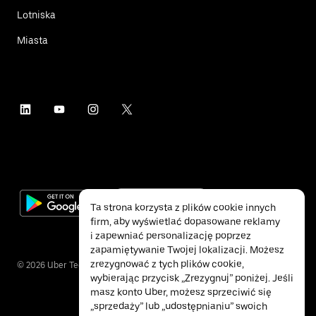
Lotniska
Miasta
Ta strona korzysta z plików cookie innych
firm, aby wyświetlać dopasowane reklamy
i zapewniać personalizację poprzez
zapamiętywanie Twojej lokalizacji. Możesz
zrezygnować z tych plików cookie,
©
2026
Uber Technologies Inc.
wybierając przycisk „Zrezygnuj” poniżej. Jeśli
masz konto Uber, możesz sprzeciwić się
„sprzedaży” lub „udostępnianiu” swoich