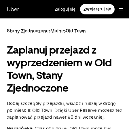
Przejdź
do
Uber
Zaloguj się
Zarejestruj się
głównej
zawartości
Stany Zjednoczone
>
Maine
>
Old Town
Zaplanuj przejazd z
wyprzedzeniem w Old
Town, Stany
Zjednoczone
Dodaj szczegóły przejazdu, wsiądź i ruszaj w drogę
po mieście: Old Town. Dzięki Uber Reserve możesz też
zaplanować przejazd nawet 90 dni wcześniej.
Wskazówka:
Czas odbioru w: Old Town może być