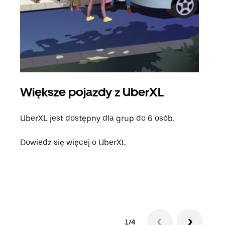
Większe pojazdy z UberXL
Pr
UberXL jest dostępny dla grup do 6 osób.
Gdy 
prze
Dowiedz się więcej o UberXL
doda
Dowi
1/4