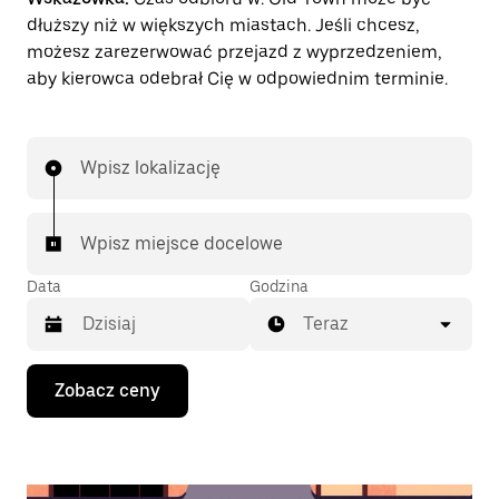
dłuższy niż w większych miastach. Jeśli chcesz,
możesz zarezerwować przejazd z wyprzedzeniem,
aby kierowca odebrał Cię w odpowiednim terminie.
Wpisz lokalizację
Wpisz miejsce docelowe
Data
Godzina
Teraz
Naciśnij
Zobacz ceny
klawisz
strzałki
w dół,
aby
przejść
do