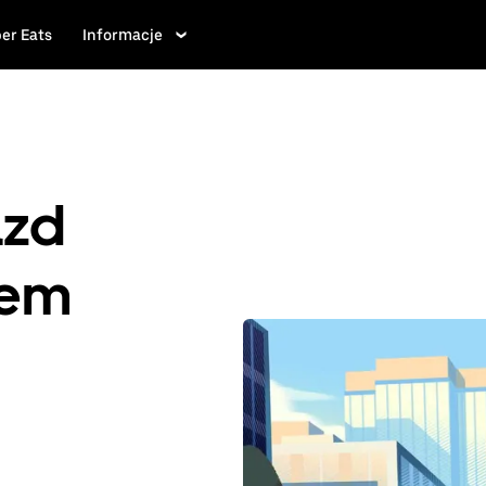
er Eats
Informacje
azd
iem