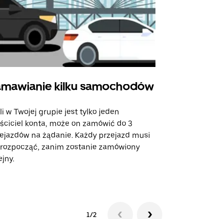
mawianie kilku samochodów
Uber Shu
li w Twojej grupie jest tylko jeden
Opcja Shutt
ściciel konta, może on zamówić do 3
trasach lot
ejazdów na żądanie. Każdy przejazd musi
miejscach w
 rozpocząć, zanim zostanie zamówiony
ejny.
Zobacz dost
1/2