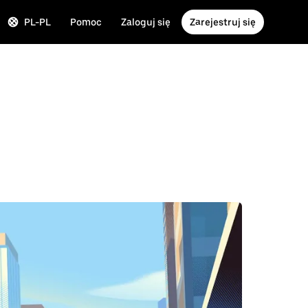
PL-PL
Pomoc
Zaloguj się
Zarejestruj się