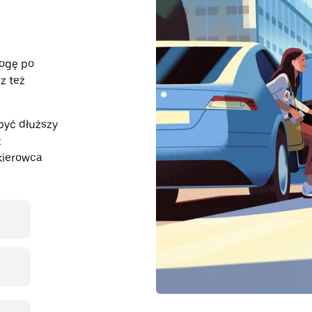
rogę po
z też
być dłuższy
z
kierowca