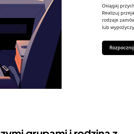
Osiągaj przych
Realizuj przej
rodzaje zamó
lub wypożyczy
Rozpocznij
zymi grupami i rodziną z