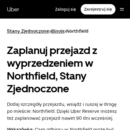
Przejdź
do
Uber
Zaloguj się
Zarejestruj się
głównej
zawartości
Stany Zjednoczone
>
Illinois
>
Northfield
Zaplanuj przejazd z
wyprzedzeniem w
Northfield, Stany
Zjednoczone
Dodaj szczegóły przejazdu, wsiądź i ruszaj w drogę
po mieście: Northfield. Dzięki Uber Reserve możesz
też zaplanować przejazd nawet 90 dni wcześniej.
Wskazówka:
Czas odbioru w: Northfield może być