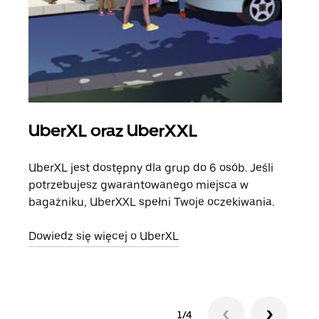
UberXL oraz UberXXL
Pr
UberXL jest dostępny dla grup do 6 osób. Jeśli
Gdy 
potrzebujesz gwarantowanego miejsca w
prze
bagażniku, UberXXL spełni Twoje oczekiwania.
doda
Dowiedz się więcej o UberXL
Dowi
1/4