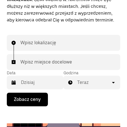
dłuższy niż w większych miastach. Jeśli chcesz,
możesz zarezerwować przejazd z wyprzedzeniem,
aby kierowca odebrał Cię w odpowiednim terminie.
Wpisz lokalizację
Wpisz miejsce docelowe
Data
Godzina
Teraz
Naciśnij
Zobacz ceny
klawisz
strzałki
w dół,
aby
przejść
do