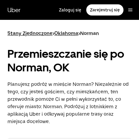
Przejdź
do
Uber
Zaloguj się
Zarejestruj się
głównej
zawartości
Stany Zjednoczone
>
Oklahoma
>
Norman
Przemieszczanie się po
Norman, OK
Planujesz podróż w mieście Norman? Niezależnie od
tego, czy jesteś gościem, czy mieszkańcem, ten
przewodnik pomoże Ci w pełni wykorzystać to, co
oferuje miasto: Norman. Podróżuj z lotniskiem z
aplikacją Uber i odkrywaj popularne trasy oraz
miejsca docelowe.