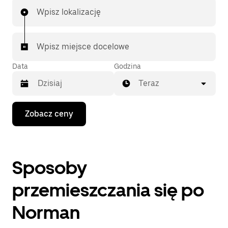
Wpisz lokalizację
Wpisz miejsce docelowe
Data
Godzina
Teraz
Naciśnij
Zobacz ceny
klawisz
strzałki
w dół,
aby
przejść
Sposoby
do
kalendarza
i wybrać
przemieszczania się po
datę.
Naciśnij
Norman
klawisz
„Escape”,
aby