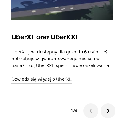
UberXL oraz UberXXL
Pr
UberXL jest dostępny dla grup do 6 osób. Jeśli
Gdy 
potrzebujesz gwarantowanego miejsca w
prze
bagażniku, UberXXL spełni Twoje oczekiwania.
doda
Dowiedz się więcej o UberXL
Dowi
1/4