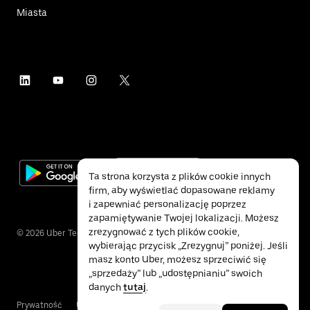
Miasta
Ta strona korzysta z plików cookie innych
firm, aby wyświetlać dopasowane reklamy
i zapewniać personalizację poprzez
zapamiętywanie Twojej lokalizacji. Możesz
zrezygnować z tych plików cookie,
©
2026
Uber Technologies Inc.
wybierając przycisk „Zrezygnuj” poniżej. Jeśli
masz konto Uber, możesz sprzeciwić się
„sprzedaży” lub „udostępnianiu” swoich
danych
tutaj
.
Prywatność
Ułatwienia dostępu
Warunki