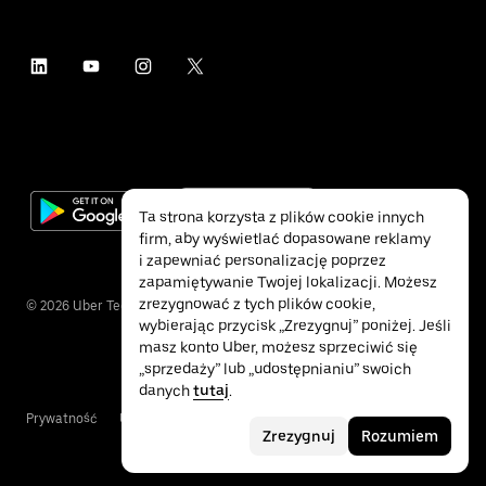
Ta strona korzysta z plików cookie innych
firm, aby wyświetlać dopasowane reklamy
i zapewniać personalizację poprzez
zapamiętywanie Twojej lokalizacji. Możesz
zrezygnować z tych plików cookie,
©
2026
Uber Technologies Inc.
wybierając przycisk „Zrezygnuj” poniżej. Jeśli
masz konto Uber, możesz sprzeciwić się
„sprzedaży” lub „udostępnianiu” swoich
danych
tutaj
.
Prywatność
Ułatwienia dostępu
Warunki
Zrezygnuj
Rozumiem