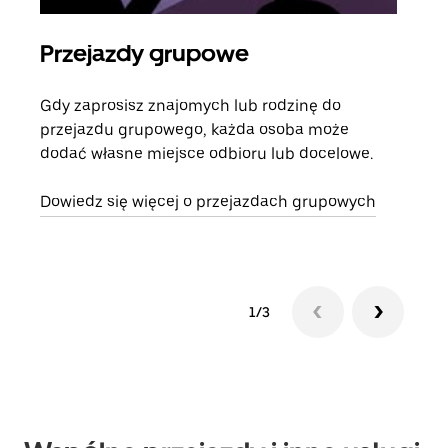
Przejazdy grupowe
Za
Gdy zaprosisz znajomych lub rodzinę do
Jeśl
przejazdu grupowego, każda osoba może
kont
dodać własne miejsce odbioru lub docelowe.
żąda
zani
Dowiedz się więcej o przejazdach grupowych
1/3