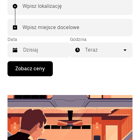
Wpisz lokalizację
Wpisz miejsce docelowe
Data
Godzina
Teraz
Naciśnij
Zobacz ceny
klawisz
strzałki
w dół,
aby
przejść
do
kalendarza
i wybrać
datę.
Naciśnij
klawisz
„Escape”,
aby