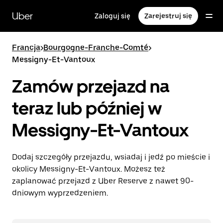
Przejdź
do
Uber
Zaloguj się
Zarejestruj się
głównej
zawartości
Francja
>
Bourgogne-Franche-Comté
>
Messigny-Et-Vantoux
Zamów przejazd na
teraz lub później w
Messigny-Et-Vantoux
Dodaj szczegóły przejazdu, wsiadaj i jedź po mieście i
okolicy Messigny-Et-Vantoux. Możesz też
zaplanować przejazd z Uber Reserve z nawet 90-
dniowym wyprzedzeniem.