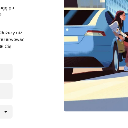
rogę po
ż
łuższy niż
arezerwować
ał Cię