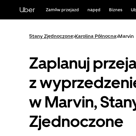
Przejdź
do
Uber
Zamów przejazd
napęd
Biznes
Ub
głównej
zawartości
Stany Zjednoczone
>
Karolina Północna
>
Marvin
Zaplanuj przej
z wyprzedzen
w Marvin, Stan
Zjednoczone