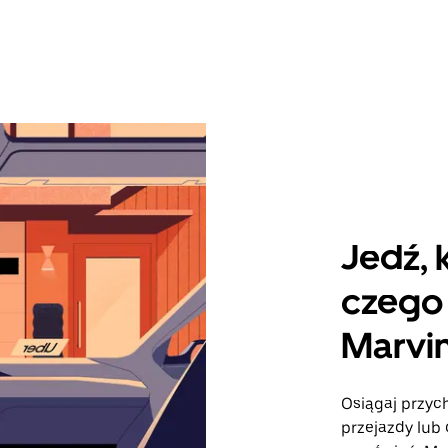
Jedź, 
czego 
Marvi
Osiągaj przych
przejazdy lub 