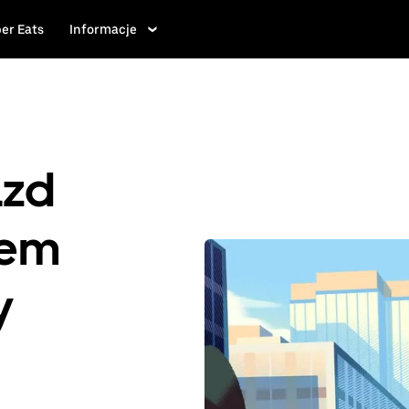
er Eats
Informacje
azd
iem
y