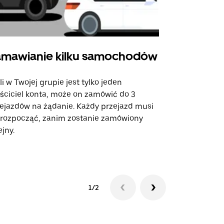
mawianie kilku samochodów
Uber Shu
li w Twojej grupie jest tylko jeden
Opcja Shutt
ściciel konta, może on zamówić do 3
trasach lot
ejazdów na żądanie. Każdy przejazd musi
miejscach w
 rozpocząć, zanim zostanie zamówiony
ejny.
Zobacz dost
1/2