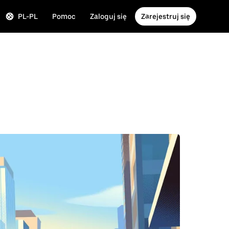
PL-PL
Pomoc
Zaloguj się
Zarejestruj się