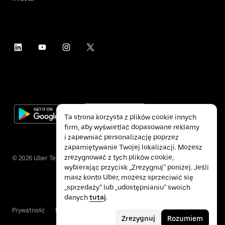
Ta strona korzysta z plików cookie innych
firm, aby wyświetlać dopasowane reklamy
i zapewniać personalizację poprzez
zapamiętywanie Twojej lokalizacji. Możesz
zrezygnować z tych plików cookie,
©
2026
Uber Technologies Inc.
wybierając przycisk „Zrezygnuj” poniżej. Jeśli
masz konto Uber, możesz sprzeciwić się
„sprzedaży” lub „udostępnianiu” swoich
danych
tutaj
.
Prywatność
Ułatwienia dostępu
Warunki
Zrezygnuj
Rozumiem