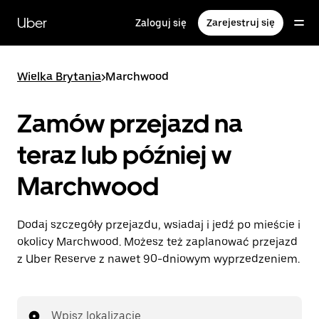
Przejdź
do
Uber
Zaloguj się
Zarejestruj się
głównej
zawartości
Wielka Brytania
>
Marchwood
Zamów przejazd na
teraz lub później w
Marchwood
Dodaj szczegóły przejazdu, wsiadaj i jedź po mieście i
okolicy Marchwood. Możesz też zaplanować przejazd
z Uber Reserve z nawet 90-dniowym wyprzedzeniem.
Wpisz lokalizację