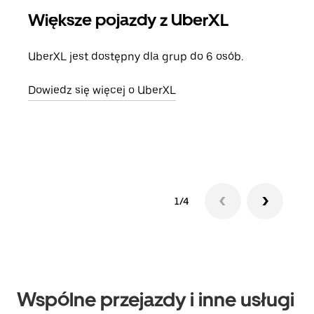
Większe pojazdy z UberXL
Pr
UberXL jest dostępny dla grup do 6 osób.
Gdy 
prze
Dowiedz się więcej o UberXL
doda
Dowi
1/4
Wspólne przejazdy i inne usługi