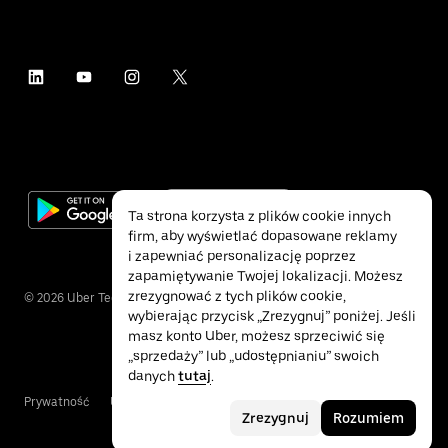
Ta strona korzysta z plików cookie innych
firm, aby wyświetlać dopasowane reklamy
i zapewniać personalizację poprzez
zapamiętywanie Twojej lokalizacji. Możesz
zrezygnować z tych plików cookie,
©
2026
Uber Technologies Inc.
wybierając przycisk „Zrezygnuj” poniżej. Jeśli
masz konto Uber, możesz sprzeciwić się
„sprzedaży” lub „udostępnianiu” swoich
danych
tutaj
.
Prywatność
Ułatwienia dostępu
Warunki
Zrezygnuj
Rozumiem