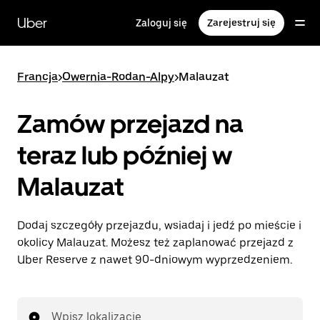
Przejdź
do
Uber
Zaloguj się
Zarejestruj się
głównej
zawartości
Francja
>
Owernia-Rodan-Alpy
>
Malauzat
Zamów przejazd na
teraz lub później w
Malauzat
Dodaj szczegóły przejazdu, wsiadaj i jedź po mieście i
okolicy Malauzat. Możesz też zaplanować przejazd z
Uber Reserve z nawet 90-dniowym wyprzedzeniem.
Wpisz lokalizację