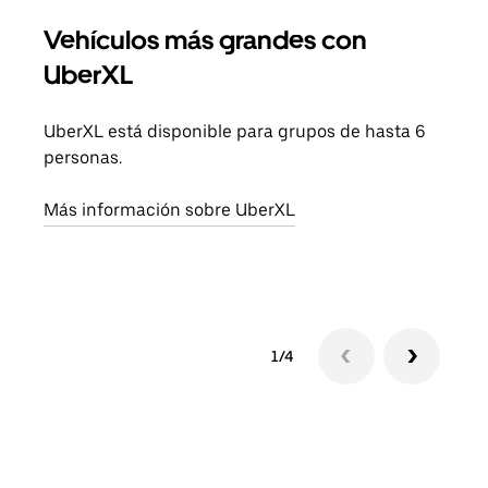
Vehículos más grandes con
Via
UberXL
Cuan
viaj
UberXL está disponible para grupos de hasta 6
prop
personas.
Obté
Más información sobre UberXL
1/4