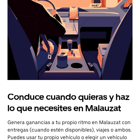
el
botón
de
escape
para
cerrar
el
calendario.
Conduce cuando quieras y haz
lo que necesites en Malauzat
Genera ganancias a tu propio ritmo en Malauzat con
entregas (cuando estén disponibles), viajes o ambos.
Puedes usar tu propio vehículo o elegir un vehículo