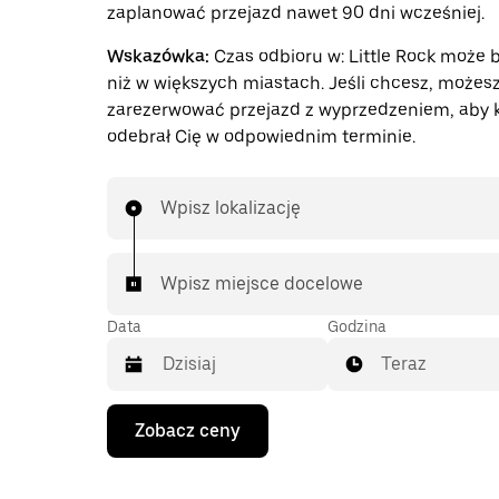
zaplanować przejazd nawet 90 dni wcześniej.
Wskazówka:
Czas odbioru w: Little Rock może 
niż w większych miastach. Jeśli chcesz, możes
zarezerwować przejazd z wyprzedzeniem, aby 
odebrał Cię w odpowiednim terminie.
Wpisz lokalizację
Wpisz miejsce docelowe
Data
Godzina
Teraz
Naciśnij
Zobacz ceny
klawisz
strzałki
w dół,
aby