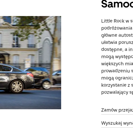
Samo
Little Rock w
podróżowania
główne autostra
ułatwia porusz
dostępne, a in
mogą występow
większych mia
prowadzeniu 
mogą ogranicz
korzystanie z
pozwalający s
Zamów przejazd
Wyszukaj wyna