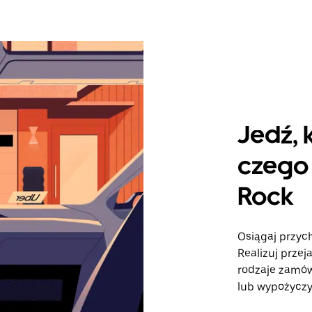
Jedź, 
czego 
Rock
Osiągaj przych
Realizuj przej
rodzaje zamó
lub wypożyczy