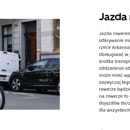
Jazda 
Jazda rowerem
odkrywanie mi
rzece Arkansa
obsługiwać w 
środka transpo
oddzielenie o
może mieć wpł
zazwyczaj łag
rowerze będzie
na rowerze to 
dojazdów do/z 
dla wszystkic