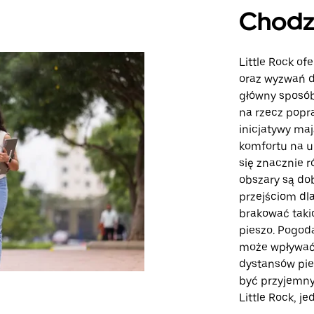
Chodz
Little Rock o
oraz wyzwań d
główny sposób
na rzecz popra
inicjatywy ma
komfortu na u
się znacznie r
obszary są do
przejściom dl
brakować taki
pieszo. Pogoda
może wpływać
dystansów pie
być przyjemny
Little Rock, j