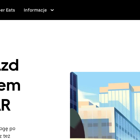
er Eats
Informacje
azd
iem
AR
rogę po
z też