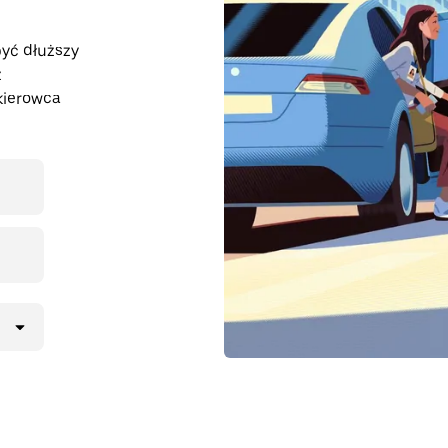
być dłuższy
z
kierowca