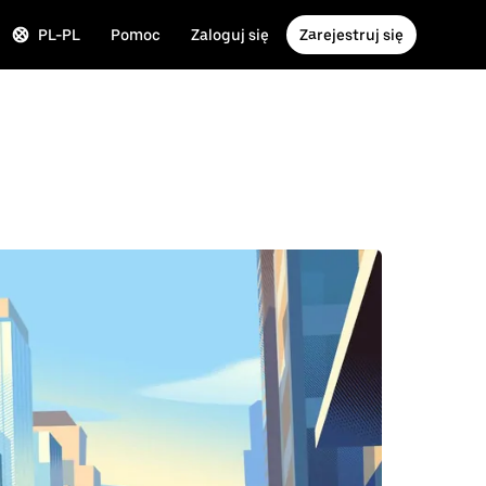
PL-PL
Pomoc
Zaloguj się
Zarejestruj się