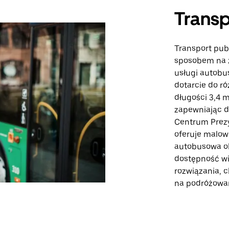
Transp
Transport pu
sposobem na 
usługi autobu
dotarcie do r
długości 3,4 mi
zapewniając do
Centrum Prezy
oferuje malow
autobusowa ob
dostępność wie
rozwiązania,
na podróżowan