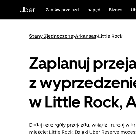
Przejdź
do
Uber
Zamów przejazd
napęd
Biznes
Ub
głównej
zawartości
Stany Zjednoczone
>
Arkansas
>
Little Rock
Zaplanuj przej
z wyprzedzen
w Little Rock, 
Dodaj szczegóły przejazdu, wsiądź i ruszaj w d
mieście: Little Rock. Dzięki Uber Reserve możes