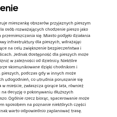
enie
feruje mieszankę obszarów przyjaznych pieszym
la osób rozważających chodzenie pieszo jako
 przemieszczania się. Miasto podjęło działania
wy infrastruktury dla pieszych, wdrażając
jące na celu zwiększenie bezpieczeństwa i
licach. Jednak dostępność dla pieszych może
óżnić w zależności od dzielnicy. Niektóre
brze skomunikowane dzięki chodnikom i
a pieszych, podczas gdy w innych może
ch udogodnień, co utrudnia poruszanie się
 w mieście, zwłaszcza gorące lata, również
 na decyzję o pokonywaniu dłuższych
szo. Ogólnie rzecz biorąc, spacerowanie może
m sposobem na poznanie niektórych części
ednak warto odpowiednio zaplanować trasę.