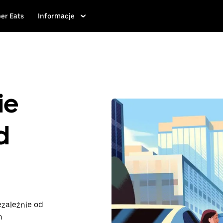
er Eats
Informacje
ie
d
ezależnie od
n