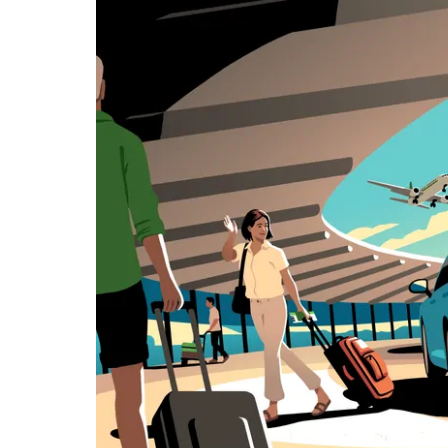
i wybrać
datę.
Naciśnij
klawisz
„Escape”,
aby
zamknąć
kalendarz.