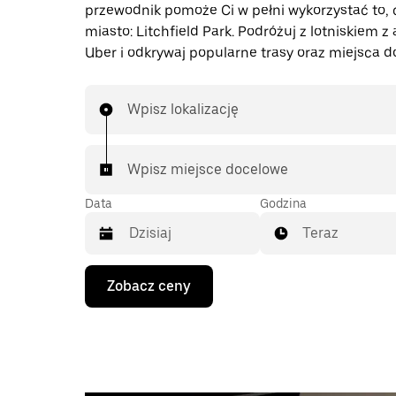
przewodnik pomoże Ci w pełni wykorzystać to, 
miasto: Litchfield Park. Podróżuj z lotniskiem z 
Uber i odkrywaj popularne trasy oraz miejsca d
Wpisz lokalizację
Wpisz miejsce docelowe
Data
Godzina
Teraz
Naciśnij
Zobacz ceny
klawisz
strzałki
w dół,
aby
przejść
do
kalendarza