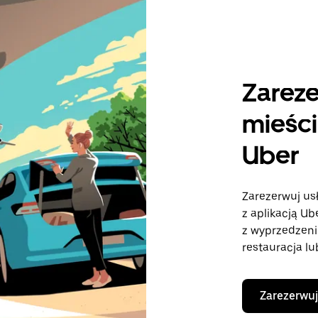
Zareze
mieści
Uber
Zarezerwuj usł
z aplikacją U
z wyprzedzeni
restauracja lu
Zarezerwuj