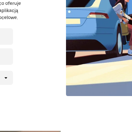
co oferuje
aplikacją
ocelowe.