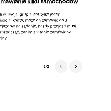
mawianie kilku samochodów
Uber Shu
li w Twojej grupie jest tylko jeden
Opcja Shutt
ściciel konta, może on zamówić do 3
trasach lot
ejazdów na żądanie. Każdy przejazd musi
miejscach w
 rozpocząć, zanim zostanie zamówiony
ejny.
Zobacz dost
1/2