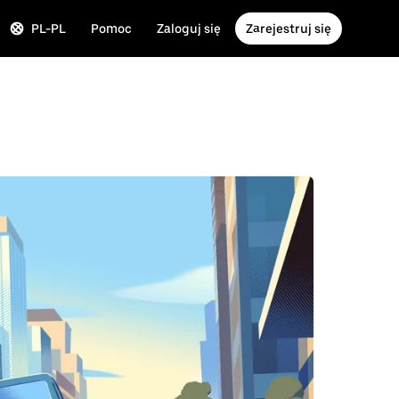
PL-PL
Pomoc
Zaloguj się
Zarejestruj się