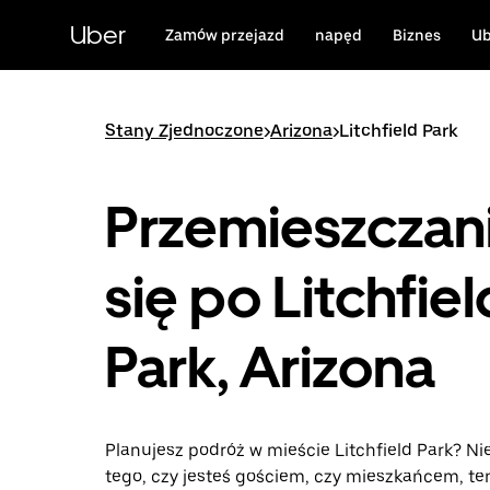
Przejdź
do
Uber
Zamów przejazd
napęd
Biznes
Ub
głównej
zawartości
Stany Zjednoczone
>
Arizona
>
Litchfield Park
Przemieszczan
się po Litchfiel
Park, Arizona
Planujesz podróż w mieście Litchfield Park? Ni
tego, czy jesteś gościem, czy mieszkańcem, te