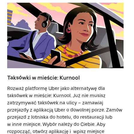
Taksówki w mieście: Kurnool
Tr
Rozważ platformę Uber jako alternatywę dla
Tr
taksówek w mieście: Kurnool. Już nie musisz
po
zatrzymywać taksówek na ulicy – zamawiaj
zo
przejazdy z aplikacją Uber o dowolnej porze. Zamów
le
przejazd z lotniska do hotelu, do restauracji lub
Ot
w inne miejsce. Wybór należy do Ciebie. Aby
je
rozpocząć, otwórz aplikację i wpisz miejsce
od