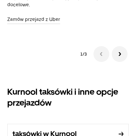
docelowe.
ko
Ub
Zamów przejazd z Uber
Ot
1/3
Kurnool taksówki i inne opcje
przejazdów
taksówki w Kurnool