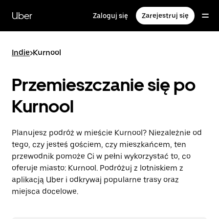
Przejdź
do
Uber
Zaloguj się
Zarejestruj się
głównej
zawartości
Indie
>
Kurnool
Przemieszczanie się po
Kurnool
Planujesz podróż w mieście Kurnool? Niezależnie od
tego, czy jesteś gościem, czy mieszkańcem, ten
przewodnik pomoże Ci w pełni wykorzystać to, co
oferuje miasto: Kurnool. Podróżuj z lotniskiem z
aplikacją Uber i odkrywaj popularne trasy oraz
miejsca docelowe.