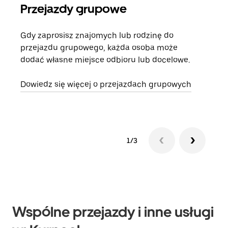
Przejazdy grupowe
Za
Gdy zaprosisz znajomych lub rodzinę do
Jeśl
przejazdu grupowego, każda osoba może
kont
dodać własne miejsce odbioru lub docelowe.
żąda
zani
Dowiedz się więcej o przejazdach grupowych
1/3
Wspólne przejazdy i inne usługi