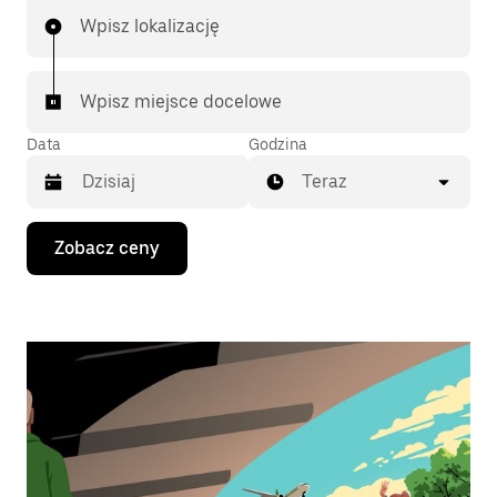
Wpisz lokalizację
Wpisz miejsce docelowe
Data
Godzina
Teraz
Naciśnij
Zobacz ceny
klawisz
strzałki
w dół,
aby
przejść
do
kalendarza
i wybrać
datę.
Naciśnij
klawisz
„Escape”,
aby