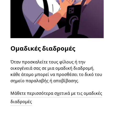
Ομαδικές διαδρομές
Αί
οχ
Όταν προσκαλείτε τους φίλους ή την
οικογένειά σας σε μια ομαδική διαδρομή,
Αν υ
κάθε άτομο μπορεί να προσθέσει το δικό του
στην
σημείο παραλαβής ή αποβίβασης.
και 
διαδ
Μάθετε περισσότερα σχετικά με τις ομαδικές
επόμ
διαδρομές