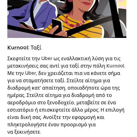
Kurnool: Ταξί
Ku
Σκεφτείτε την Uber ως εναλλακτική λύση για τις
Τα
μετακινήσεις σας αντί για ταξί στην πόλη Kurnool.
οι
Με την Uber, δεν χρειάζεται πια να κάνετε σήμα
πε
για να σταματήσετε ταξί. Στείλτε αίτημα για
κο
διαδρομή κατ' απαίτηση, οποιαδήποτε ώρα της
πρ
ημέρας. Στείλτε αίτημα για διαδρομή από το
σα
αεροδρόμιο στο ξενοδοχείο, μεταβείτε σε ένα
Ub
εστιατόριο ή επισκεφτείτε άλλο μέρος. Η επιλογή
επ
είναι δική σας. Ανοίξτε την εφαρμογή και
με
πληκτρολογήστε έναν προορισμό για
να ξεκινήσετε.
Αν