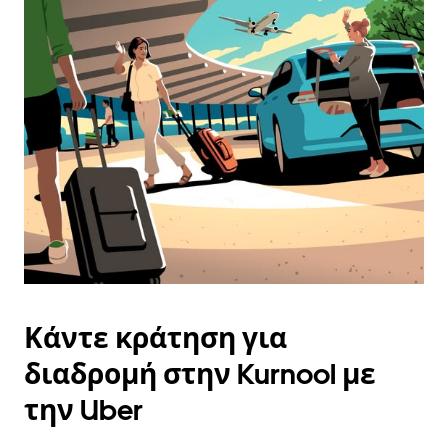
και
να
επιλέξετε
μια
ημερομηνία.
Πατήστε
το
πλήκτρο
escape
για
να
κλείσετε
το
ημερολόγιο.
Κάντε κράτηση για
διαδρομή στην Kurnool με
την Uber