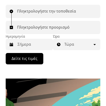
Πληκτρολογήστε την τοποθεσία
Πληκτρολογήστε προορισμό
Ημερομηνία
Ώρα
Τώρα
Πατήστε
Δείτε τις τιμές
το
πλήκτρο
με
το
κάτω
βέλος
για
να
μετακινηθείτε
στο
ημερολόγιο