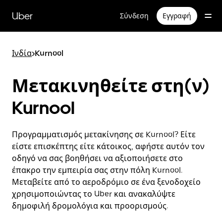
Μετάβαση
στο
Uber
Σύνδεση
Εγγραφή
κύριο
περιεχόμενο
Ινδία
>
Kurnool
Μετακινηθείτε στη(ν)
Kurnool
Προγραμματισμός μετακίνησης σε Kurnool? Είτε
είστε επισκέπτης είτε κάτοικος, αφήστε αυτόν τον
οδηγό να σας βοηθήσει να αξιοποιήσετε στο
έπακρο την εμπειρία σας στην πόλη Kurnool.
Μεταβείτε από το αεροδρόμιο σε ένα ξενοδοχείο
χρησιμοποιώντας το Uber και ανακαλύψτε
δημοφιλή δρομολόγια και προορισμούς.