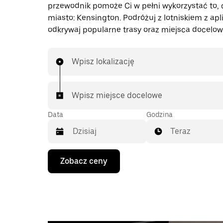
przewodnik pomoże Ci w pełni wykorzystać to, 
miasto: Kensington. Podróżuj z lotniskiem z apli
odkrywaj popularne trasy oraz miejsca docelow
Wpisz lokalizację
Wpisz miejsce docelowe
Data
Godzina
Teraz
Naciśnij
Zobacz ceny
klawisz
strzałki
w dół,
aby
przejść
do
kalendarza