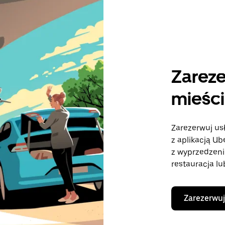
Zareze
mieści
Zarezerwuj us
z aplikacją U
z wyprzedzeni
restauracja lu
Zarezerwuj