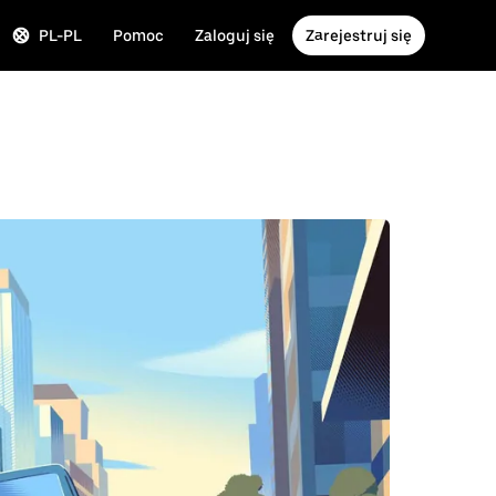
PL-PL
Pomoc
Zaloguj się
Zarejestruj się