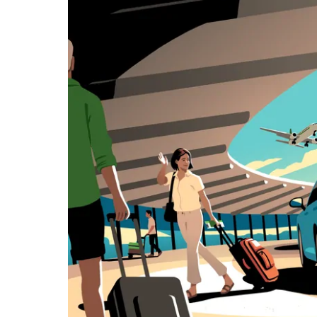
i wybrać
datę.
Naciśnij
klawisz
„Escape”,
aby
zamknąć
kalendarz.