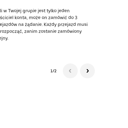
li w Twojej grupie jest tylko jeden
Opcja Shutt
ściciel konta, może on zamówić do 3
trasach lot
ejazdów na żądanie. Każdy przejazd musi
miejscach w
 rozpocząć, zanim zostanie zamówiony
ejny.
Zobacz dost
1/2