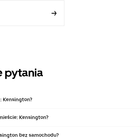
 pytania
e: Kensington?
mieście: Kensington?
nsington bez samochodu?