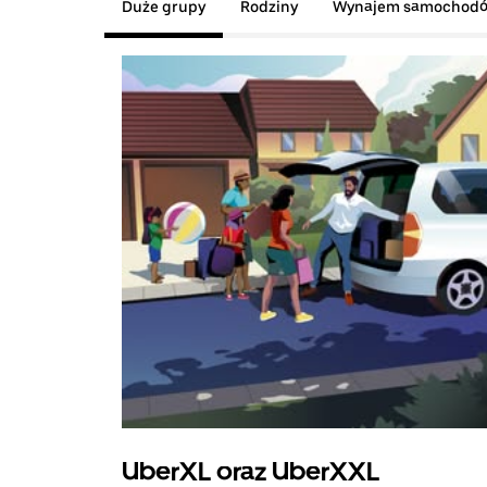
Duże grupy
Rodziny
Wynajem samochod
UberXL oraz UberXXL