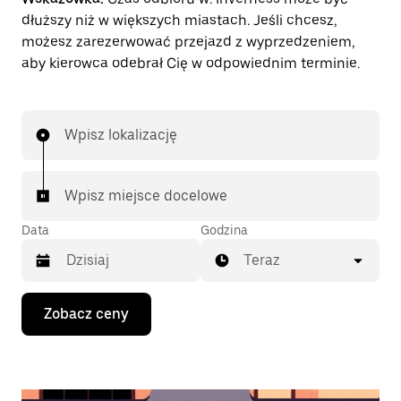
dłuższy niż w większych miastach. Jeśli chcesz,
możesz zarezerwować przejazd z wyprzedzeniem,
aby kierowca odebrał Cię w odpowiednim terminie.
Wpisz lokalizację
Wpisz miejsce docelowe
Data
Godzina
Teraz
Naciśnij
Zobacz ceny
klawisz
strzałki
w dół,
aby
przejść
do