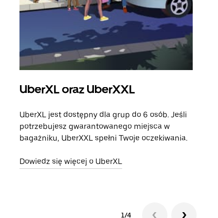
UberXL oraz UberXXL
Pr
UberXL jest dostępny dla grup do 6 osób. Jeśli
Gdy 
potrzebujesz gwarantowanego miejsca w
prze
bagażniku, UberXXL spełni Twoje oczekiwania.
doda
Dowiedz się więcej o UberXL
Dowi
1/4