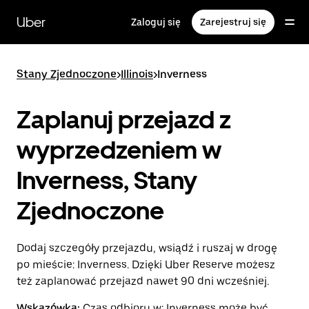
Przejdź
do
Uber
Zaloguj się
Zarejestruj się
głównej
zawartości
Stany Zjednoczone
>
Illinois
>
Inverness
Zaplanuj przejazd z
wyprzedzeniem w
Inverness, Stany
Zjednoczone
Dodaj szczegóły przejazdu, wsiądź i ruszaj w drogę
po mieście: Inverness. Dzięki Uber Reserve możesz
też zaplanować przejazd nawet 90 dni wcześniej.
Wskazówka:
Czas odbioru w: Inverness może być