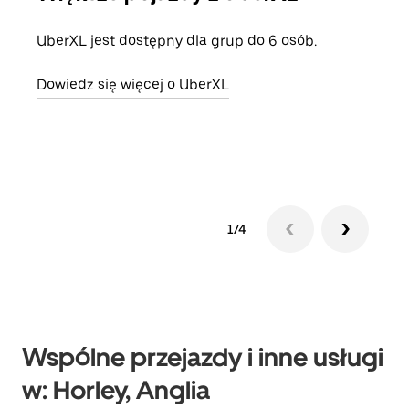
UberXL jest dostępny dla grup do 6 osób.
Gdy 
prze
Dowiedz się więcej o UberXL
doda
Dowi
1/4
Wspólne przejazdy i inne usługi
w: Horley, Anglia