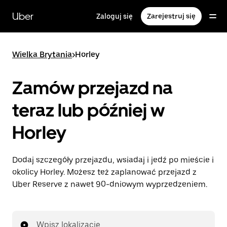
Przejdź
do
Uber
Zaloguj się
Zarejestruj się
głównej
zawartości
Wielka Brytania
>
Horley
Zamów przejazd na
teraz lub później w
Horley
Dodaj szczegóły przejazdu, wsiadaj i jedź po mieście i
okolicy Horley. Możesz też zaplanować przejazd z
Uber Reserve z nawet 90-dniowym wyprzedzeniem.
Wpisz lokalizację