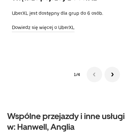
UberXL jest dostępny dla grup do 6 osób.
Gdy 
prze
Dowiedz się więcej o UberXL
doda
Dowi
1/4
Wspólne przejazdy i inne usługi
w: Hanwell, Anglia