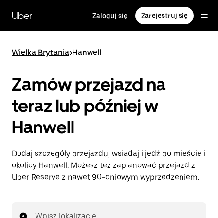
Przejdź
do
Uber
Zaloguj się
Zarejestruj się
głównej
zawartości
Wielka Brytania
>
Hanwell
Zamów przejazd na
teraz lub później w
Hanwell
Dodaj szczegóły przejazdu, wsiadaj i jedź po mieście i
okolicy Hanwell. Możesz też zaplanować przejazd z
Uber Reserve z nawet 90-dniowym wyprzedzeniem.
Wpisz lokalizację