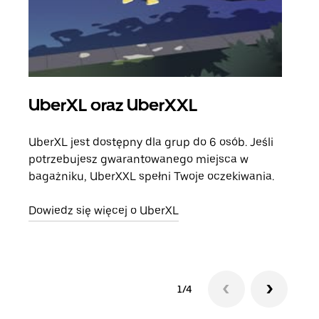
UberXL oraz UberXXL
Pr
UberXL jest dostępny dla grup do 6 osób. Jeśli
Gdy 
potrzebujesz gwarantowanego miejsca w
prze
bagażniku, UberXXL spełni Twoje oczekiwania.
doda
Dowiedz się więcej o UberXL
Dowi
1/4