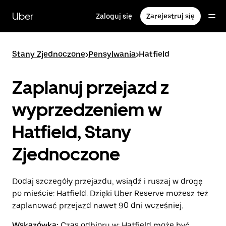
Przejdź
do
Uber
Zaloguj się
Zarejestruj się
głównej
zawartości
Stany Zjednoczone
>
Pensylwania
>
Hatfield
Zaplanuj przejazd z
wyprzedzeniem w
Hatfield, Stany
Zjednoczone
Dodaj szczegóły przejazdu, wsiądź i ruszaj w drogę
po mieście: Hatfield. Dzięki Uber Reserve możesz też
zaplanować przejazd nawet 90 dni wcześniej.
Wskazówka:
Czas odbioru w: Hatfield może być