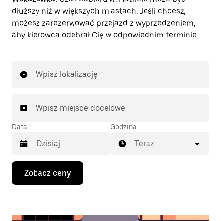
dłuższy niż w większych miastach. Jeśli chcesz,
możesz zarezerwować przejazd z wyprzedzeniem,
aby kierowca odebrał Cię w odpowiednim terminie.
Wpisz lokalizację
Wpisz miejsce docelowe
Data
Godzina
Teraz
Naciśnij
Zobacz ceny
klawisz
strzałki
w dół,
aby
przejść
do