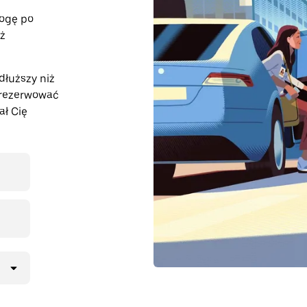
rogę po
eż
dłuższy niż
arezerwować
ał Cię