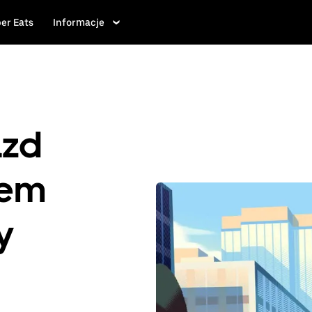
er Eats
Informacje
azd
iem
y