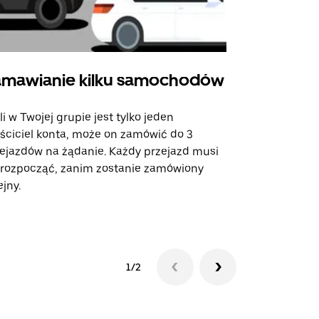
mawianie kilku samochodów
Uber Shu
li w Twojej grupie jest tylko jeden
Opcja Shutt
ściciel konta, może on zamówić do 3
trasach lot
ejazdów na żądanie. Każdy przejazd musi
miejscach w
 rozpocząć, zanim zostanie zamówiony
ejny.
Zobacz dost
1/2