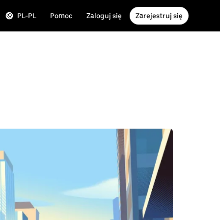
PL-PL
Pomoc
Zaloguj się
Zarejestruj się