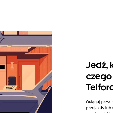
Jedź, 
czego 
Telfor
Osiągaj przych
przejazdy lub 