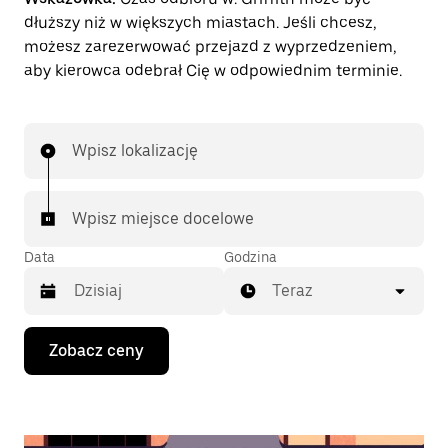
dłuższy niż w większych miastach. Jeśli chcesz,
możesz zarezerwować przejazd z wyprzedzeniem,
aby kierowca odebrał Cię w odpowiednim terminie.
Wpisz lokalizację
Wpisz miejsce docelowe
Data
Godzina
Teraz
Naciśnij
Zobacz ceny
klawisz
strzałki
w dół,
aby
przejść
do