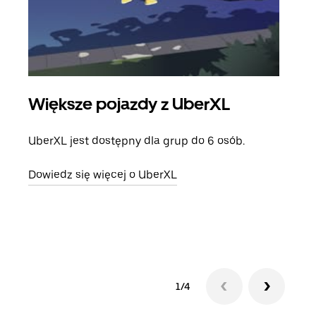
Większe pojazdy z UberXL
Pr
UberXL jest dostępny dla grup do 6 osób.
Gdy 
prze
Dowiedz się więcej o UberXL
doda
Dowi
1/4