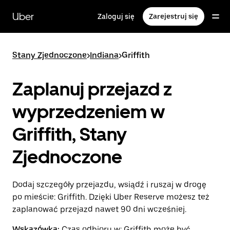
Przejdź
do
Uber
Zaloguj się
Zarejestruj się
głównej
zawartości
Stany Zjednoczone
>
Indiana
>
Griffith
Zaplanuj przejazd z
wyprzedzeniem w
Griffith, Stany
Zjednoczone
Dodaj szczegóły przejazdu, wsiądź i ruszaj w drogę
po mieście: Griffith. Dzięki Uber Reserve możesz też
zaplanować przejazd nawet 90 dni wcześniej.
Wskazówka:
Czas odbioru w: Griffith może być